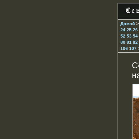
Домой
24
25
26
52
53
54
80
81
82
106
107
С
н