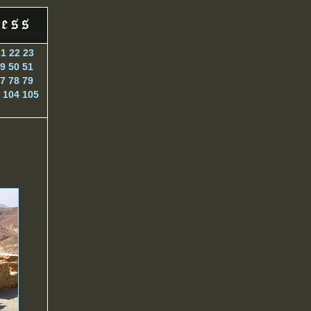
21
22
23
9
50
51
7
78
79
104
105