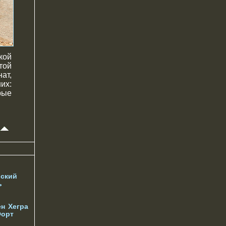
кой
той
ат,
их:
рые
ский
ь
ен
Хегра
орт