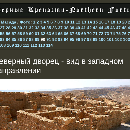
>
Масада
/
Фото
:
1
2
3
4
5
6
7
8
9
10
11
12
13
14
15
16
17
18
19
20
27
28
29
30
31
32
33
34
35
36
37
38
39
40
41
42
43
44
45
46
47
48
4
55
56
57
58
59
60
61
62
63
64
65
66
67
68
69
70
71
72
73
74
75
76
7
83
84
85
86
87
88
89
90
91
92
93
94
95
96
97
98
99
100
101
102
103
108
109
110
111
112
113
114
еверный дворец - вид в западном
аправлении