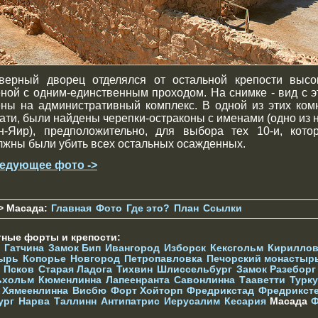
верный дворец отделялся от остальной крепости высо
еной с одним-единственным проходом. На снимке - вид с э
ены на административный комплекс. В одной из этих комн
тати, были найдены черепки-остраконы с именами (одно из н
н-Яир), предположительно, для выбора тех 10-и, кото
лжны были убить всех остальных осажденных.
едующее фото ->
> Масада:
Главная
Фото
Где это?
План
Ссылки
тные форты и крепости:
Гатчина
Замок Бип
Ивангород
Изборск
Кексгольм
Кириллов
ырь
Копорье
Новгород
Петропавловка
Печорcкий монастыр
Псков
Старая Ладога
Тихвин
Шлиссельбург
Замок Разеборг
ьхольм
Кюменлинна
Лапеенранта
Савонлинна
Тааветти
Турку
Хямеенлинна
Висбю
Форт Хойторп
Фредрикстад
Фредрикст
ург
Нарва
Таллинн
Антипатрис
Иерусалим
Кесария
Масада
Ф