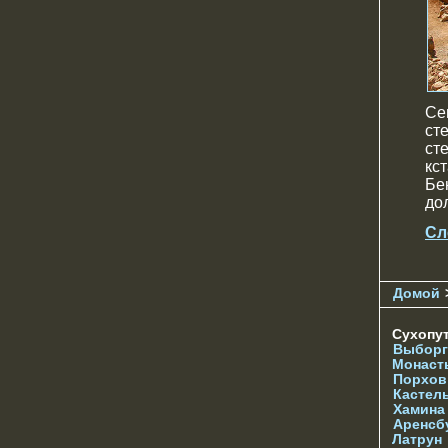
Се
ст
ст
кс
Бе
до
Сл
Домой
Сухопу
Выборг
Монаст
Порхов
Кастел
Хамина
Аренсб
Латрун