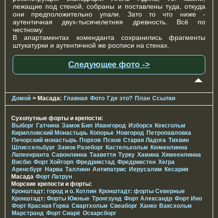
лежащие под стеной, собраны и поставлены туда, откуда
они предположительно упали. Зато то что ниже -
аутентичная двух-тысячелетняя древность. Всё по
честному.
В апартаментах коменданта сохранились фрагменты
штукатурки и аутентичной же росписи на стенах.
Следующее фото ->
Домой
> Масада:
Главная
Фото
Где это?
План
Ссылки
Сухопутные форты и крепости:
Выборг
Гатчина
Замок Бип
Ивангород
Изборск
Кексгольм
Кирилловский Монастырь
Копорье
Новгород
Петропавловка
Печорcкий монастырь
Порхов
Псков
Старая Ладога
Тихвин
Шлиссельбург
Замок Разеборг
Кастельхольм
Кюменлинна
Лапеенранта
Савонлинна
Тааветти
Турку
Хамина
Хямеенлинна
Висбю
Форт Хойторп
Фредрикстад
Фредрикстен
Хегра
Аренсбург
Нарва
Таллинн
Антипатрис
Иерусалим
Кесария
Масада
Форт Латрун
Морские крепости и форты:
Кронштадт: город и о. Котлин
Кронштадт: форты Северные
Кронштадт: Форты Южные
Тронгзунд
Форт Александр
Форт Ино
Форт Красная Горка
Свартхольм
Свеаборг
Ханко
Ваксхольм
Марстранд
Форт Сиарё
Оскарсборг