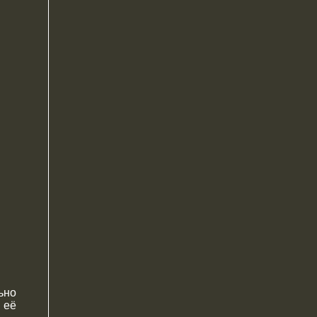
ьно
 её