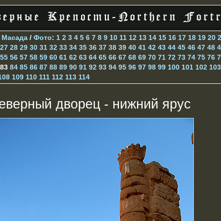
>
Масада
/
Фото
:
1
2
3
4
5
6
7
8
9
10
11
12
13
14
15
16
17
18
19
20
27
28
29
30
31
32
33
34
35
36
37
38
39
40
41
42
43
44
45
46
47
48
4
55
56
57
58
59
60
61
62
63
64
65
66
67
68
69
70
71
72
73
74
75
76
7
83
84
85
86
87
88
89
90
91
92
93
94
95
96
97
98
99
100
101
102
103
108
109
110
111
112
113
114
еверный дворец - нижний ярус