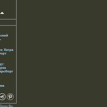
ский
ь
ен
Хегра
орт
дт:
орка
арсборг
йма
Goss.Ru