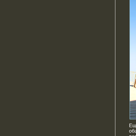
Ещ
об