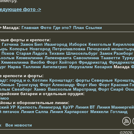
риметру.
едующее фото ->
> Масада:
Главная
Фото
Где это?
План
Ссылки
тные форты и крепости:
Гатчина
Замок Бип
Ивангород
Изборск
Кексгольм
Кириллов
ырь
Копорье
Новгород
Петропавловка
Печорcкий монастыр
Псков
Старая Ладога
Тихвин
Шлиссельбург
Замок Разеборг
ьхольм
Кюменлинна
Лапеенранта
Савонлинна
Тааветти
Турку
Хямеенлинна
Висбю
Форт Хойторп
Фредрикстад
Фредрикст
ург
Нарва
Таллинн
Антипатрис
Иерусалим
Кесария
Масада
Ф
е крепости и форты:
дт: город и о. Котлин
Кронштадт: форты Северные
Кроншта
 Южные
Тронгзунд
Форт Александр
Форт Ино
Форт Красная Г
ольм
Свеаборг
Ханко
Ваксхольм
Марстранд
Форт Сиарё
Оск
ерийские батареи и отдельные орудия:
ёмсо
айоны и оборонительные линии:
ский УР
Крепость Ленинград
КрУР
Линия ВТ
Линия Маннерге
й пятачок
Линия Салпа
Линия Харпарског
Миккели
Готланд
к
Все новости
©2026