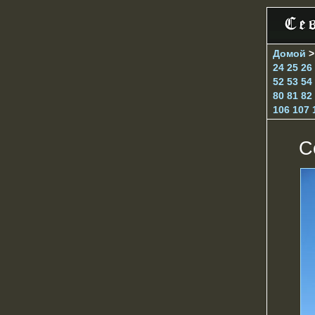
Домой
24
25
26
52
53
54
80
81
82
106
107
С