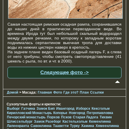
Самая настоящая римская осадная рампа, сохранившаяся
до наших дней в практически первозданном виде. Во
времена Ирода тут был небольшой скальный водораздел
между двумя речками, по которому к западным воротам
поднималась серпантином вьючная тропа для доставки
воды из нижних цистерн наверх в крепость.
На заднем плане виден базовый осадный лагерь F, а слева
от него трибуны, чтобы смотреть светопредставление (41
шекель с рыла, по вт. и чт. в 2000).
Следующее фото ->
Домой
> Масада:
Главная
Фото
Где это?
План
Ссылки
Сухопутные форты и крепости:
Выборг
Гатчина
Замок Бип
Ивангород
Изборск
Кексгольм
Кирилловский Монастырь
Копорье
Новгород
Петропавловка
Печорcкий монастырь
Порхов
Псков
Старая Ладога
Тихвин
Шлиссельбург
Замок Разеборг
Кастельхольм
Кюменлинна
Лапеенранта
Савонлинна
Тааветти
Турку
Хамина
Хямеенлинна