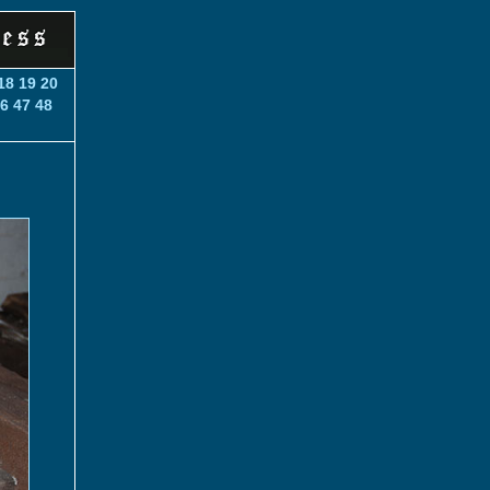
18
19
20
6
47
48