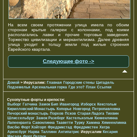
На всем своем протяжении улица имела по обоим
сторонам крытые галереи с колоннами, под коими
располагались лавки и прочие торговые заведения.
Торжество цивилизации и меркантилизма. Далее древняя
улица уходит в толщу земли под жилые строения
Еврейского квартала.
Следующее фото ->
Домой
> Иерусалим:
Главная
Городские стены
Цитадель
Подземелья
Арсенальная горка
Где это?
План
Ссылки
Сухопутные форты и крепости:
Выборг
Гатчина
Замок Бип
Ивангород
Изборск
Кексгольм
Кирилловский Монастырь
Копорье
Новгород
Петропавловка
Печорcкий монастырь
Порхов
Псков
Старая Ладога
Тихвин
Шлиссельбург
Замок Разеборг
Кастельхольм
Кюменлинна
Лапеенранта
Савонлинна
Тааветти
Турку
Хамина
Хямеенлинна
Висбю
Форт Хойторп
Фредрикстад
Фредрикстен
Хегра
Аренсбург
Нарва
Таллинн
Антипатрис
Иерусалим
Кесария
Масада
Форт Латрун