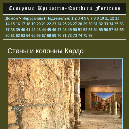
Домой
>
Иерусалим
/
Подземелья
:
1
2
3
4
5
6
7
8
9
10
11
12
13
14
15
16
17
18
19
20
21
22
23
24
25
26
27
28
29
30
31
32
33
34
35
36
37
38
39
40
41
42
43
44
45
46
47
48
49
50
51
52
53
54
55
56
57
58
59
60
61
62
63
64
65
66
67
68
69
70
71
72
73
74
75
76
Стены и колонны Кардо