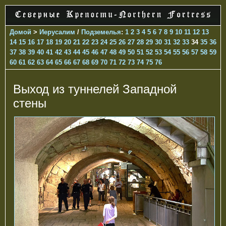
Домой
>
Иерусалим
/
Подземелья
:
1
2
3
4
5
6
7
8
9
10
11
12
13
14
15
16
17
18
19
20
21
22
23
24
25
26
27
28
29
30
31
32
33
34
35
36
37
38
39
40
41
42
43
44
45
46
47
48
49
50
51
52
53
54
55
56
57
58
59
60
61
62
63
64
65
66
67
68
69
70
71
72
73
74
75
76
Выход из туннелей Западной
стены