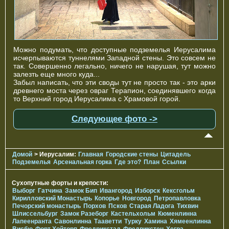
Можно подумать, что доступные подземелья Иерусалима
исчерпываются туннелями Западной стены. Это совсем не
так. Совершенно легально, ничего не нарушая, тут можно
залезть еще много куда...
Забыл написать, что эти своды тут не просто так - это арки
древнего моста через овраг Терапион, соединявшего когда
то Верхний город Иерусалима с Храмовой горой.
Следующее фото ->
Домой
> Иерусалим:
Главная
Городские стены
Цитадель
Подземелья
Арсенальная горка
Где это?
План
Ссылки
Сухопутные форты и крепости:
Выборг
Гатчина
Замок Бип
Ивангород
Изборск
Кексгольм
Кирилловский Монастырь
Копорье
Новгород
Петропавловка
Печорcкий монастырь
Порхов
Псков
Старая Ладога
Тихвин
Шлиссельбург
Замок Разеборг
Кастельхольм
Кюменлинна
Лапеенранта
Савонлинна
Тааветти
Турку
Хамина
Хямеенлинна