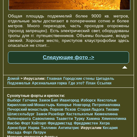
Общая площадь подземелий более 9000 кв. метров,
отдельные залы достигают в поперечнике сотню и более
метров. Много переходов, часть проходов огорожены
(проход запрещен). Есть электрический свет, оборудованы
тропы для гг. путешественников. Объемы большие, воздух
свежий. Хорошее место, приступов клаустрофобии здесь
опасаться не стоит...
Следующее фото ->
Домой
> Иерусалим:
Главная
Городские стены
Цитадель
Подземелья
Арсенальная горка
Где это?
План
Ссылки
Сухопутные форты и крепости:
Выборг
Гатчина
Замок Бип
Ивангород
Изборск
Кексгольм
Кирилловский Монастырь
Копорье
Новгород
Петропавловка
Печорcкий монастырь
Порхов
Псков
Старая Ладога
Тихвин
Шлиссельбург
Замок Разеборг
Кастельхольм
Кюменлинна
Лапеенранта
Савонлинна
Тааветти
Турку
Хамина
Хямеенлинна
Висбю
Форт Хойторп
Фредрикстад
Фредрикстен
Хегра
Аренсбург
Нарва
Таллинн
Антипатрис
Иерусалим
Кесария
Масада
Форт Латрун