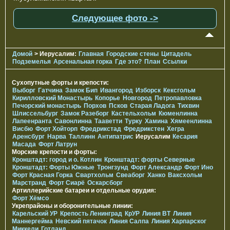
Следующее фото ->
Домой
> Иерусалим:
Главная
Городские стены
Цитадель
Подземелья
Арсенальная горка
Где это?
План
Ссылки
Сухопутные форты и крепости:
Выборг
Гатчина
Замок Бип
Ивангород
Изборск
Кексгольм
Кирилловский Монастырь
Копорье
Новгород
Петропавловка
Печорcкий монастырь
Порхов
Псков
Старая Ладога
Тихвин
Шлиссельбург
Замок Разеборг
Кастельхольм
Кюменлинна
Лапеенранта
Савонлинна
Тааветти
Турку
Хамина
Хямеенлинна
Висбю
Форт Хойторп
Фредрикстад
Фредрикстен
Хегра
Аренсбург
Нарва
Таллинн
Антипатрис
Иерусалим
Кесария
Масада
Форт Латрун
Морские крепости и форты:
Кронштадт: город и о. Котлин
Кронштадт: форты Северные
Кронштадт: Форты Южные
Тронгзунд
Форт Александр
Форт Ино
Форт Красная Горка
Свартхольм
Свеаборг
Ханко
Ваксхольм
Марстранд
Форт Сиарё
Оскарсборг
Артиллерийские батареи и отдельные орудия:
Форт Хёмсо
Укрепрайоны и оборонительные линии:
Карельский УР
Крепость Ленинград
КрУР
Линия ВТ
Линия
Маннергейма
Невский пятачок
Линия Салпа
Линия Харпарског
Миккели
Готланд