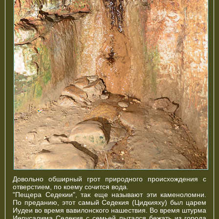
Довольно обширный грот природного происхождения с
отверстием, по коему сочится вода.
"Пещера Седекии", так еще называют эти каменоломни.
По преданию, этот самый Седекия (Цидкияху) был царем
Иудеи во время вавилонского нашествия. Во время штурма
Иерусалима Седекия с семьей пытался бежать из города