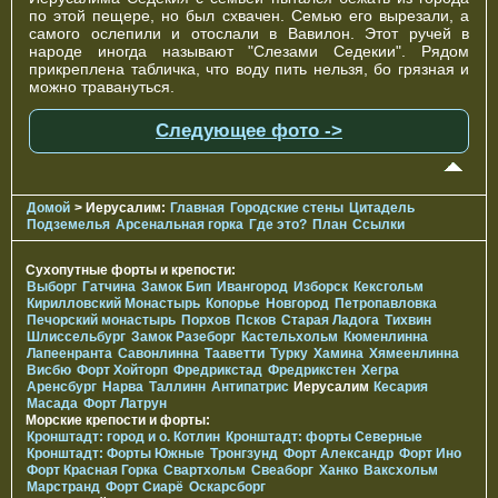
по этой пещере, но был схвачен. Семью его вырезали, а
самого ослепили и отослали в Вавилон. Этот ручей в
народе иногда называют "Слезами Седекии". Рядом
прикреплена табличка, что воду пить нельзя, бо грязная и
можно травануться.
Следующее фото ->
Домой
> Иерусалим:
Главная
Городские стены
Цитадель
Подземелья
Арсенальная горка
Где это?
План
Ссылки
Сухопутные форты и крепости:
Выборг
Гатчина
Замок Бип
Ивангород
Изборск
Кексгольм
Кирилловский Монастырь
Копорье
Новгород
Петропавловка
Печорcкий монастырь
Порхов
Псков
Старая Ладога
Тихвин
Шлиссельбург
Замок Разеборг
Кастельхольм
Кюменлинна
Лапеенранта
Савонлинна
Тааветти
Турку
Хамина
Хямеенлинна
Висбю
Форт Хойторп
Фредрикстад
Фредрикстен
Хегра
Аренсбург
Нарва
Таллинн
Антипатрис
Иерусалим
Кесария
Масада
Форт Латрун
Морские крепости и форты:
Кронштадт: город и о. Котлин
Кронштадт: форты Северные
Кронштадт: Форты Южные
Тронгзунд
Форт Александр
Форт Ино
Форт Красная Горка
Свартхольм
Свеаборг
Ханко
Ваксхольм
Марстранд
Форт Сиарё
Оскарсборг