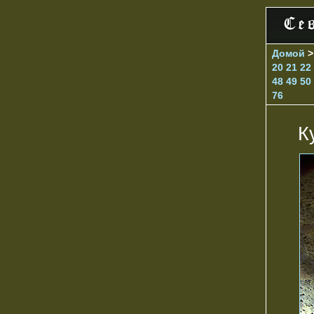
Домой
20
21
22
48
49
50
76
К