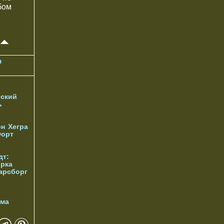
бом
я
ский
ь
ен
Хегра
орт
дт:
орка
арсборг
йма