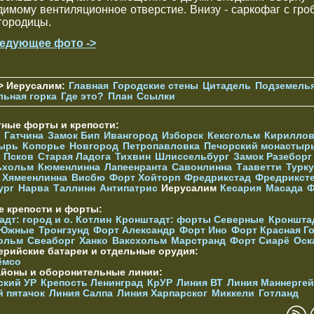
димому вентиляционное отверстие. Внизу - саркофаг с гро
городицы.
едующее фото ->
> Иерусалим:
Главная
Городские стены
Цитадель
Подземель
льная горка
Где это?
План
Ссылки
тные форты и крепости:
Гатчина
Замок Бип
Ивангород
Изборск
Кексгольм
Кириллов
ырь
Копорье
Новгород
Петропавловка
Печорcкий монастыр
Псков
Старая Ладога
Тихвин
Шлиссельбург
Замок Разеборг
ьхольм
Кюменлинна
Лапеенранта
Савонлинна
Тааветти
Турку
Хямеенлинна
Висбю
Форт Хойторп
Фредрикстад
Фредрикст
ург
Нарва
Таллинн
Антипатрис
Иерусалим
Кесария
Масада
Ф
е крепости и форты:
дт: город и о. Котлин
Кронштадт: форты Северные
Кроншта
 Южные
Тронгзунд
Форт Александр
Форт Ино
Форт Красная Г
ольм
Свеаборг
Ханко
Ваксхольм
Марстранд
Форт Сиарё
Оск
ерийские батареи и отдельные орудия:
ёмсо
айоны и оборонительные линии:
ский УР
Крепость Ленинград
КрУР
Линия ВТ
Линия Маннерге
й пятачок
Линия Салпа
Линия Харпарског
Миккели
Готланд