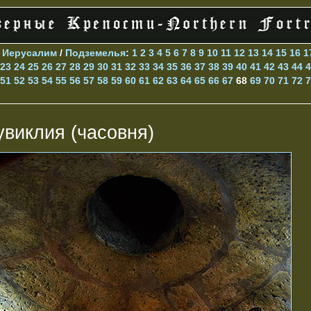
>
Иерусалим
/
Подземелья
:
1
2
3
4
5
6
7
8
9
10
11
12
13
14
15
16
1
23
24
25
26
27
28
29
30
31
32
33
34
35
36
37
38
39
40
41
42
43
44
4
51
52
53
54
55
56
57
58
59
60
61
62
63
64
65
66
67
68
69
70
71
72
7
увиклия (часовня)