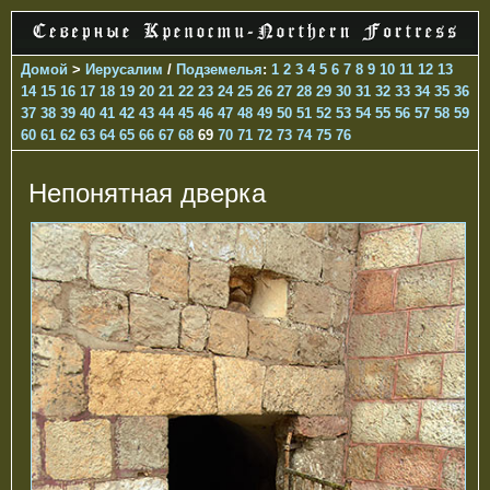
Домой
>
Иерусалим
/
Подземелья
:
1
2
3
4
5
6
7
8
9
10
11
12
13
14
15
16
17
18
19
20
21
22
23
24
25
26
27
28
29
30
31
32
33
34
35
36
37
38
39
40
41
42
43
44
45
46
47
48
49
50
51
52
53
54
55
56
57
58
59
60
61
62
63
64
65
66
67
68
69
70
71
72
73
74
75
76
Непонятная дверка