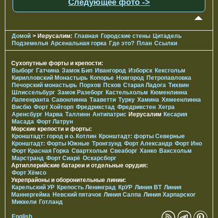
Следующее фото ->
Домой
> Иерусалим:
Главная
Городские стены
Цитадель
Подземелья
Арсенальная горка
Где это?
План
Ссылки
Сухопутные форты и крепости:
Выборг
Гатчина
Замок Бип
Ивангород
Изборск
Кексгольм
Кирилловский Монастырь
Копорье
Новгород
Петропавловка
Печорcкий монастырь
Порхов
Псков
Старая Ладога
Тихвин
Шлиссельбург
Замок Разеборг
Кастельхольм
Кюменлинна
Лапеенранта
Савонлинна
Тааветти
Турку
Хамина
Хямеенлинна
Висбю
Форт Хойторп
Фредрикстад
Фредрикстен
Хегра
Аренсбург
Нарва
Таллинн
Антипатрис
Иерусалим
Кесария
Масада
Форт Латрун
Морские крепости и форты:
Кронштадт: город и о. Котлин
Кронштадт: форты Северные
Кронштадт: Форты Южные
Тронгзунд
Форт Александр
Форт Ино
Форт Красная Горка
Свартхольм
Свеаборг
Ханко
Ваксхольм
Марстранд
Форт Сиарё
Оскарсборг
Артиллерийские батареи и отдельные орудия:
Форт Хёмсо
Укрепрайоны и оборонительные линии:
Карельский УР
Крепость Ленинград
КрУР
Линия ВТ
Линия
Маннергейма
Невский пятачок
Линия Салпа
Линия Харпарског
Миккели
Готланд
English