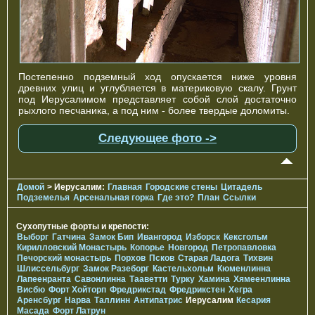
Постепенно подземный ход опускается ниже уровня
древних улиц и углубляется в материковую скалу. Грунт
под Иерусалимом представляет собой слой достаточно
рыхлого песчаника, а под ним - более твердые доломиты.
Следующее фото ->
Домой
> Иерусалим:
Главная
Городские стены
Цитадель
Подземелья
Арсенальная горка
Где это?
План
Ссылки
Сухопутные форты и крепости:
Выборг
Гатчина
Замок Бип
Ивангород
Изборск
Кексгольм
Кирилловский Монастырь
Копорье
Новгород
Петропавловка
Печорcкий монастырь
Порхов
Псков
Старая Ладога
Тихвин
Шлиссельбург
Замок Разеборг
Кастельхольм
Кюменлинна
Лапеенранта
Савонлинна
Тааветти
Турку
Хамина
Хямеенлинна
Висбю
Форт Хойторп
Фредрикстад
Фредрикстен
Хегра
Аренсбург
Нарва
Таллинн
Антипатрис
Иерусалим
Кесария
Масада
Форт Латрун