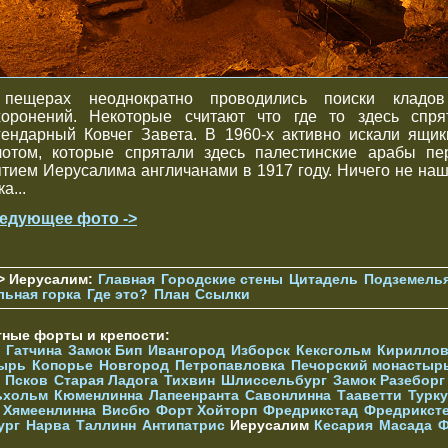
пещерах неоднократно проводились поиски кладо
хоронений. Некоторые считают что где то здесь спря
гендарный Ковчег Завета. В 1960-х активно искали ящик
лотом, которые спрятали здесь палестинские арабы пе
ятием Иерусалима англичанами в 1917 году. Ничего не наш
а...
едующее фото ->
> Иерусалим:
Главная
Городские стены
Цитадель
Подземель
льная горка
Где это?
План
Ссылки
тные форты и крепости:
Гатчина
Замок Бип
Ивангород
Изборск
Кексгольм
Кириллов
ырь
Копорье
Новгород
Петропавловка
Печорcкий монастыр
Псков
Старая Ладога
Тихвин
Шлиссельбург
Замок Разеборг
ьхольм
Кюменлинна
Лапеенранта
Савонлинна
Тааветти
Турку
Хямеенлинна
Висбю
Форт Хойторп
Фредрикстад
Фредрикст
ург
Нарва
Таллинн
Антипатрис
Иерусалим
Кесария
Масада
Ф