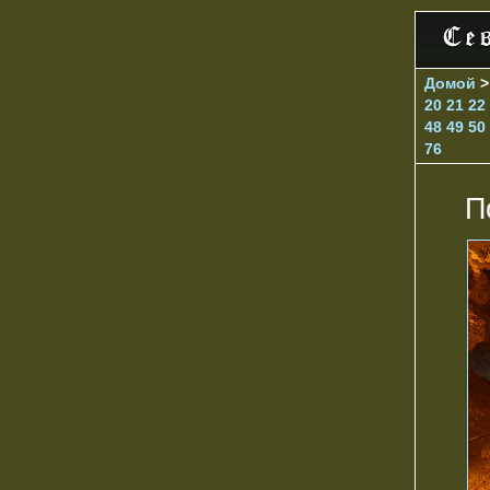
Домой
20
21
22
48
49
50
76
П