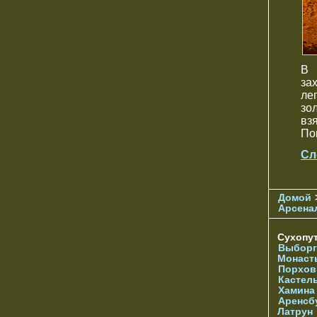
В 
за
ле
зо
вз
Пок
Сл
Домой
Арсена
Сухопу
Выборг
Монаст
Порхов
Кастел
Хамина
Аренсб
Латрун