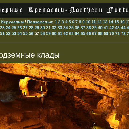
>
Иерусалим
/
Подземелья
:
1
2
3
4
5
6
7
8
9
10
11
12
13
14
15
16
1
23
24
25
26
27
28
29
30
31
32
33
34
35
36
37
38
39
40
41
42
43
44
4
51
52
53
54
55
56
57
58
59
60
61
62
63
64
65
66
67
68
69
70
71
72
7
одземные клады