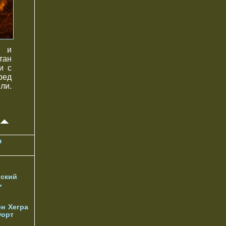
в и
тан
и с
ред
ли.
я
ский
ь
ен
Хегра
орт