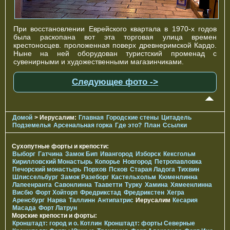
При восстановлении Еврейского квартала в 1970-х годов
была раскопана вот эта торговая улица времен
крестоносцев. проложенная поверх древнеримской Кардо.
Ныне на ней оборудован туристский променад с
сувенирными и художественными магазинчиками.
Следующее фото ->
Домой
> Иерусалим:
Главная
Городские стены
Цитадель
Подземелья
Арсенальная горка
Где это?
План
Ссылки
Сухопутные форты и крепости:
Выборг
Гатчина
Замок Бип
Ивангород
Изборск
Кексгольм
Кирилловский Монастырь
Копорье
Новгород
Петропавловка
Печорcкий монастырь
Порхов
Псков
Старая Ладога
Тихвин
Шлиссельбург
Замок Разеборг
Кастельхольм
Кюменлинна
Лапеенранта
Савонлинна
Тааветти
Турку
Хамина
Хямеенлинна
Висбю
Форт Хойторп
Фредрикстад
Фредрикстен
Хегра
Аренсбург
Нарва
Таллинн
Антипатрис
Иерусалим
Кесария
Масада
Форт Латрун
Морские крепости и форты:
Кронштадт: город и о. Котлин
Кронштадт: форты Северные