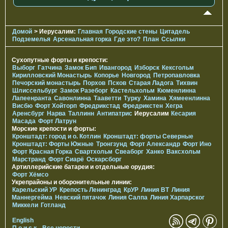
Домой
> Иерусалим:
Главная
Городские стены
Цитадель
Подземелья
Арсенальная горка
Где это?
План
Ссылки
Сухопутные форты и крепости:
Выборг
Гатчина
Замок Бип
Ивангород
Изборск
Кексгольм
Кирилловский Монастырь
Копорье
Новгород
Петропавловка
Печорcкий монастырь
Порхов
Псков
Старая Ладога
Тихвин
Шлиссельбург
Замок Разеборг
Кастельхольм
Кюменлинна
Лапеенранта
Савонлинна
Тааветти
Турку
Хамина
Хямеенлинна
Висбю
Форт Хойторп
Фредрикстад
Фредрикстен
Хегра
Аренсбург
Нарва
Таллинн
Антипатрис
Иерусалим
Кесария
Масада
Форт Латрун
Морские крепости и форты:
Кронштадт: город и о. Котлин
Кронштадт: форты Северные
Кронштадт: Форты Южные
Тронгзунд
Форт Александр
Форт Ино
Форт Красная Горка
Свартхольм
Свеаборг
Ханко
Ваксхольм
Марстранд
Форт Сиарё
Оскарсборг
Артиллерийские батареи и отдельные орудия:
Форт Хёмсо
Укрепрайоны и оборонительные линии:
Карельский УР
Крепость Ленинград
КрУР
Линия ВТ
Линия
Маннергейма
Невский пятачок
Линия Салпа
Линия Харпарског
Миккели
Готланд
English