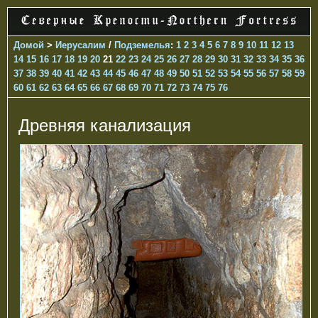
Домой
>
Иерусалим
/
Подземелья
:
1
2
3
4
5
6
7
8
9
10
11
12
13
14
15
16
17
18
19
20
21
22
23
24
25
26
27
28
29
30
31
32
33
34
35
36
37
38
39
40
41
42
43
44
45
46
47
48
49
50
51
52
53
54
55
56
57
58
59
60
61
62
63
64
65
66
67
68
69
70
71
72
73
74
75
76
Древняя канализация