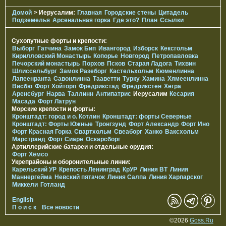
Домой
> Иерусалим:
Главная
Городские стены
Цитадель
Подземелья
Арсенальная горка
Где это?
План
Ссылки
Сухопутные форты и крепости:
Выборг
Гатчина
Замок Бип
Ивангород
Изборск
Кексгольм
Кирилловский Монастырь
Копорье
Новгород
Петропавловка
Печорcкий монастырь
Порхов
Псков
Старая Ладога
Тихвин
Шлиссельбург
Замок Разеборг
Кастельхольм
Кюменлинна
Лапеенранта
Савонлинна
Тааветти
Турку
Хамина
Хямеенлинна
Висбю
Форт Хойторп
Фредрикстад
Фредрикстен
Хегра
Аренсбург
Нарва
Таллинн
Антипатрис
Иерусалим
Кесария
Масада
Форт Латрун
Морские крепости и форты:
Кронштадт: город и о. Котлин
Кронштадт: форты Северные
Кронштадт: Форты Южные
Тронгзунд
Форт Александр
Форт Ино
Форт Красная Горка
Свартхольм
Свеаборг
Ханко
Ваксхольм
Марстранд
Форт Сиарё
Оскарсборг
Артиллерийские батареи и отдельные орудия:
Форт Хёмсо
Укрепрайоны и оборонительные линии:
Карельский УР
Крепость Ленинград
КрУР
Линия ВТ
Линия
Маннергейма
Невский пятачок
Линия Салпа
Линия Харпарског
Миккели
Готланд
English
П о и с к
Все новости
©2026
Goss.Ru