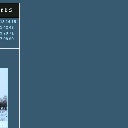
13
14
15
1
42
43
9
70
71
7
98
99