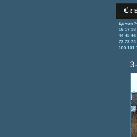
Домой
16
17
18
44
45
46
72
73
74
100
101
3