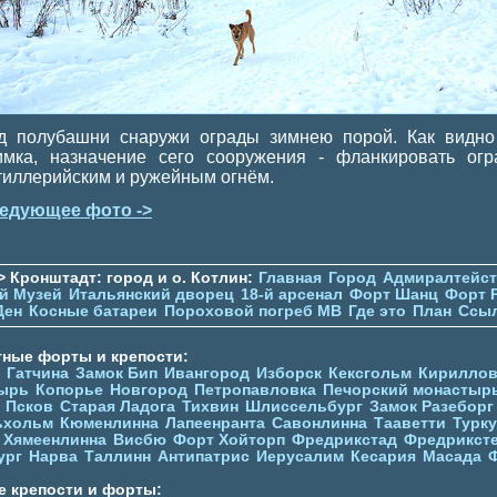
д полубашни снаружи ограды зимнею порой. Как видно
имка, назначение сего сооружения - фланкировать огр
тиллерийским и ружейным огнём.
едующее фото ->
> Кронштадт: город и о. Котлин:
Главная
Город
Адмиралтейс
й Музей
Итальянский дворец
18-й арсенал
Форт Шанц
Форт 
Ден
Косные батареи
Пороховой погреб МВ
Где это
План
Ссы
тные форты и крепости:
Гатчина
Замок Бип
Ивангород
Изборск
Кексгольм
Кириллов
ырь
Копорье
Новгород
Петропавловка
Печорcкий монастыр
Псков
Старая Ладога
Тихвин
Шлиссельбург
Замок Разеборг
ьхольм
Кюменлинна
Лапеенранта
Савонлинна
Тааветти
Турку
Хямеенлинна
Висбю
Форт Хойторп
Фредрикстад
Фредрикст
ург
Нарва
Таллинн
Антипатрис
Иерусалим
Кесария
Масада
е крепости и форты: