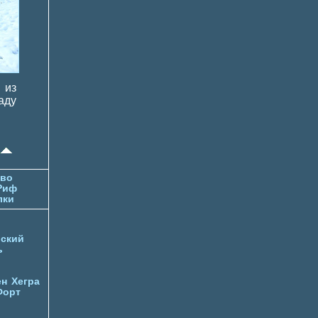
 из
аду
тво
Риф
лки
ский
ь
ен
Хегра
Форт