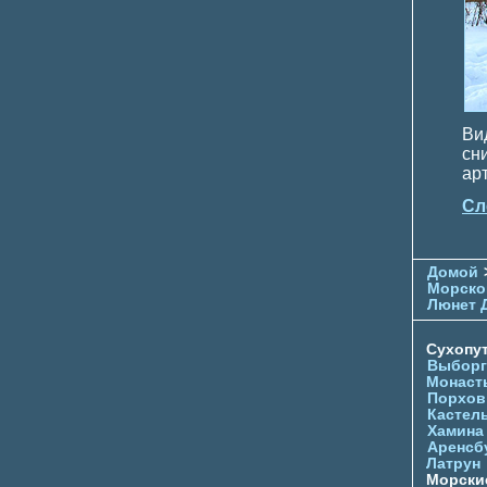
Ви
сн
ар
Сл
Домой
Морско
Люнет 
Сухопу
Выборг
Монаст
Порхов
Кастел
Хамина
Аренсб
Латрун
Морски