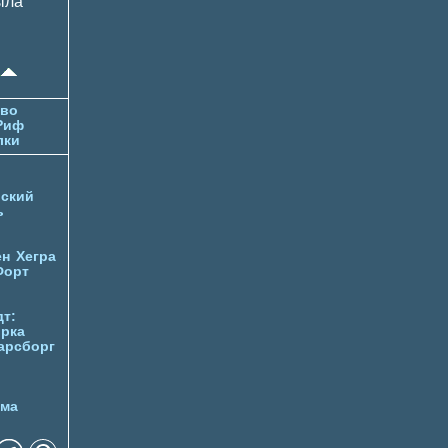
ыла
тво
Риф
лки
ский
ь
ен
Хегра
Форт
т:
орка
арсборг
йма