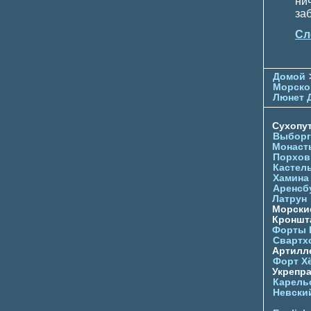
ни
за
Сл
Домой
Морско
Люнет 
Сухопу
Выборг
Монаст
Порхов
Кастел
Хамина
Аренсб
Латрун
Морски
Кроншта
Форты
Свартх
Артилл
Форт Х
Укрепр
Карель
Невски