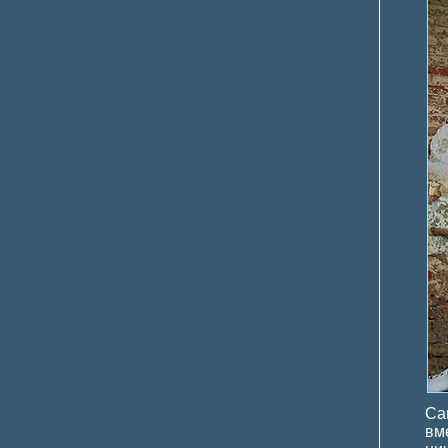
Са
вм