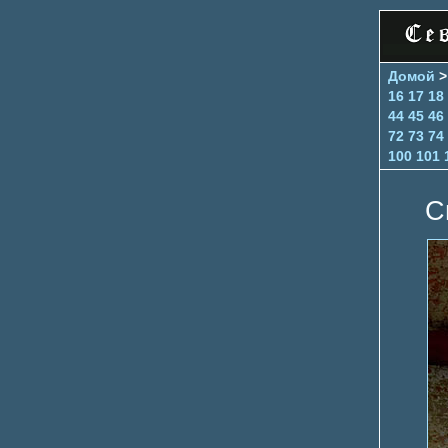
Домой
16
17
18
44
45
46
72
73
74
100
101
С