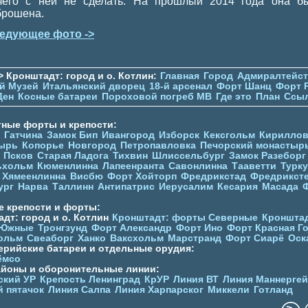
чего с ней не сделать. На прошлый 2014 года она б
брошена.
едующее фото ->
> Кронштадт: город и о. Котлин:
Главная
Город
Адмиралтейс
й Музей
Итальянский дворец
18-й арсенал
Форт Шанц
Форт 
Ден
Косные батареи
Пороховой погреб МВ
Где это
План
Ссы
тные форты и крепости:
Гатчина
Замок Бип
Ивангород
Изборск
Кексгольм
Кириллов
ырь
Копорье
Новгород
Петропавловка
Печорcкий монастыр
Псков
Старая Ладога
Тихвин
Шлиссельбург
Замок Разеборг
ьхольм
Кюменлинна
Лапеенранта
Савонлинна
Тааветти
Турку
Хямеенлинна
Висбю
Форт Хойторп
Фредрикстад
Фредрикст
ург
Нарва
Таллинн
Антипатрис
Иерусалим
Кесария
Масада
е крепости и форты:
дт: город и о. Котлин
Кронштадт: форты Северные
Кронштад
 Южные
Тронгзунд
Форт Александр
Форт Ино
Форт Красная Г
ольм
Свеаборг
Ханко
Ваксхольм
Марстранд
Форт Сиарё
Оск
ерийские батареи и отдельные орудия:
ёмсо
айоны и оборонительные линии:
ский УР
Крепость Ленинград
КрУР
Линия ВТ
Линия Маннерге
й пятачок
Линия Салпа
Линия Харпарског
Миккели
Готланд