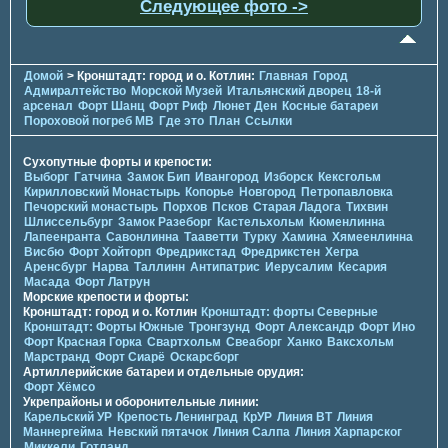
Следующее фото ->
Домой
> Кронштадт: город и о. Котлин:
Главная
Город
Адмиралтейство
Морской Музей
Итальянский дворец
18-й
арсенал
Форт Шанц
Форт Риф
Люнет Ден
Косные батареи
Пороховой погреб МВ
Где это
План
Ссылки
Сухопутные форты и крепости:
Выборг
Гатчина
Замок Бип
Ивангород
Изборск
Кексгольм
Кирилловский Монастырь
Копорье
Новгород
Петропавловка
Печорcкий монастырь
Порхов
Псков
Старая Ладога
Тихвин
Шлиссельбург
Замок Разеборг
Кастельхольм
Кюменлинна
Лапеенранта
Савонлинна
Тааветти
Турку
Хамина
Хямеенлинна
Висбю
Форт Хойторп
Фредрикстад
Фредрикстен
Хегра
Аренсбург
Нарва
Таллинн
Антипатрис
Иерусалим
Кесария
Масада
Форт Латрун
Морские крепости и форты:
Кронштадт: город и о. Котлин
Кронштадт: форты Северные
Кронштадт: Форты Южные
Тронгзунд
Форт Александр
Форт Ино
Форт Красная Горка
Свартхольм
Свеаборг
Ханко
Ваксхольм
Марстранд
Форт Сиарё
Оскарсборг
Артиллерийские батареи и отдельные орудия:
Форт Хёмсо
Укрепрайоны и оборонительные линии:
Карельский УР
Крепость Ленинград
КрУР
Линия ВТ
Линия
Маннергейма
Невский пятачок
Линия Салпа
Линия Харпарског
Миккели
Готланд