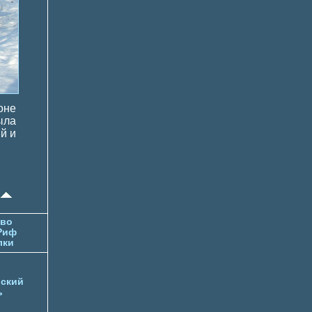
оне
ыла
й и
тво
Риф
лки
ский
ь