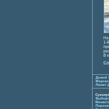
На
1-
пр
ра
В 
Сл
Домой
Морско
Люнет 
Сухопу
Выборг
Монаст
Порхов