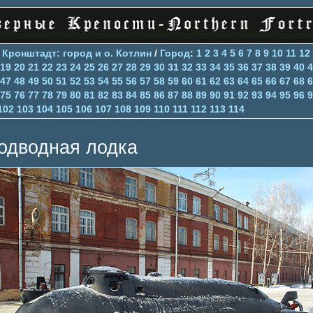
>
Кронштадт: город и о. Котлин
/
Город
:
1
2
3
4
5
6
7
8
9
10
11
12
19
20
21
22
23
24
25
26
27
28
29
30
31
32
33
34
35
36
37
38
39
40
4
47
48
49
50
51
52
53
54
55
56
57
58
59
60
61
62
63
64
65
66
67
68
6
75
76
77
78
79
80
81
82
83
84
85
86
87
88
89
90
91
92
93
94
95
96
9
102
103
104
105
106
107
108
109
110
111
112
113
114
одводная лодка