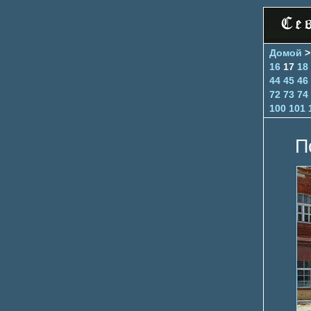
Домой
16
17
18
44
45
46
72
73
74
100
101
П