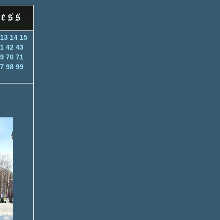
13
14
15
1
42
43
9
70
71
7
98
99