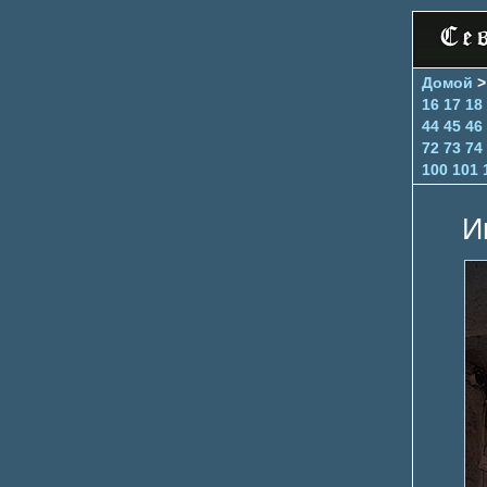
Домой
16
17
18
44
45
46
72
73
74
100
101
И