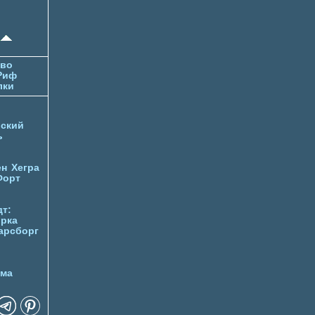
тво
Риф
лки
ский
ь
ен
Хегра
Форт
т:
орка
арсборг
йма