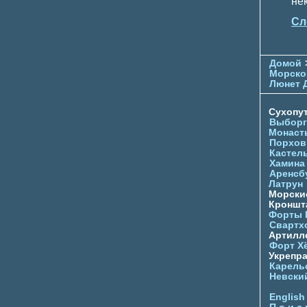
не
Сл
Домой
Морско
Люнет 
Сухопу
Выборг
Монаст
Порхов
Кастел
Хамина
Аренсб
Латрун
Морски
Кроншта
Форты
Свартх
Артилл
Форт Х
Укрепр
Карель
Невски
English