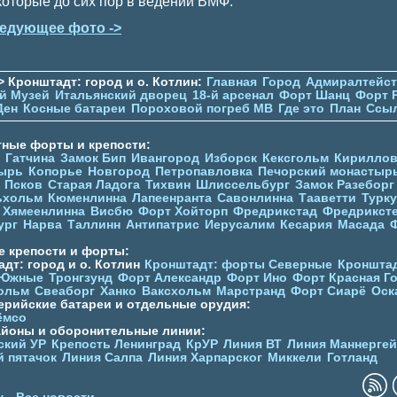
которые до сих пор в ведении ВМФ.
едующее фото ->
> Кронштадт: город и о. Котлин:
Главная
Город
Адмиралтейс
й Музей
Итальянский дворец
18-й арсенал
Форт Шанц
Форт 
Ден
Косные батареи
Пороховой погреб МВ
Где это
План
Ссы
тные форты и крепости:
Гатчина
Замок Бип
Ивангород
Изборск
Кексгольм
Кириллов
ырь
Копорье
Новгород
Петропавловка
Печорcкий монастыр
Псков
Старая Ладога
Тихвин
Шлиссельбург
Замок Разеборг
ьхольм
Кюменлинна
Лапеенранта
Савонлинна
Тааветти
Турку
Хямеенлинна
Висбю
Форт Хойторп
Фредрикстад
Фредрикст
ург
Нарва
Таллинн
Антипатрис
Иерусалим
Кесария
Масада
е крепости и форты:
дт: город и о. Котлин
Кронштадт: форты Северные
Кронштад
 Южные
Тронгзунд
Форт Александр
Форт Ино
Форт Красная Г
ольм
Свеаборг
Ханко
Ваксхольм
Марстранд
Форт Сиарё
Оск
ерийские батареи и отдельные орудия:
ёмсо
айоны и оборонительные линии:
ский УР
Крепость Ленинград
КрУР
Линия ВТ
Линия Маннерге
й пятачок
Линия Салпа
Линия Харпарског
Миккели
Готланд