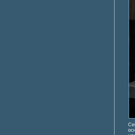
Се
ос