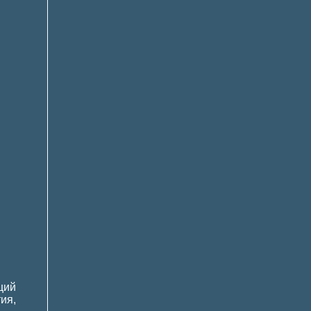
щий
ия,