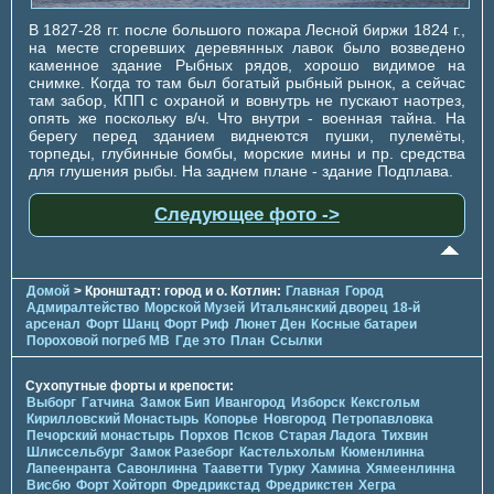
В 1827-28 гг. после большого пожара Лесной биржи 1824 г.,
на месте сгоревших деревянных лавок было возведено
каменное здание Рыбных рядов, хорошо видимое на
снимке. Когда то там был богатый рыбный рынок, а сейчас
там забор, КПП с охраной и вовнутрь не пускают наотрез,
опять же поскольку в/ч. Что внутри - военная тайна. На
берегу перед зданием виднеются пушки, пулемёты,
торпеды, глубинные бомбы, морские мины и пр. средства
для глушения рыбы. На заднем плане - здание Подплава.
Следующее фото ->
Домой
> Кронштадт: город и о. Котлин:
Главная
Город
Адмиралтейство
Морской Музей
Итальянский дворец
18-й
арсенал
Форт Шанц
Форт Риф
Люнет Ден
Косные батареи
Пороховой погреб МВ
Где это
План
Ссылки
Сухопутные форты и крепости:
Выборг
Гатчина
Замок Бип
Ивангород
Изборск
Кексгольм
Кирилловский Монастырь
Копорье
Новгород
Петропавловка
Печорcкий монастырь
Порхов
Псков
Старая Ладога
Тихвин
Шлиссельбург
Замок Разеборг
Кастельхольм
Кюменлинна
Лапеенранта
Савонлинна
Тааветти
Турку
Хамина
Хямеенлинна
Висбю
Форт Хойторп
Фредрикстад
Фредрикстен
Хегра