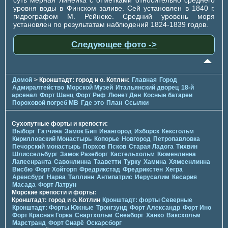
уровня воды в Финском заливе. Сей установлен в 1840 г.
гидрографом М. Рейнеке. Средний уровень моря
установлен по результатам наблюдений 1824-1839 годов.
Следующее фото ->
Домой
> Кронштадт: город и о. Котлин:
Главная
Город
Адмиралтейство
Морской Музей
Итальянский дворец
18-й
арсенал
Форт Шанц
Форт Риф
Люнет Ден
Косные батареи
Пороховой погреб МВ
Где это
План
Ссылки
Сухопутные форты и крепости:
Выборг
Гатчина
Замок Бип
Ивангород
Изборск
Кексгольм
Кирилловский Монастырь
Копорье
Новгород
Петропавловка
Печорcкий монастырь
Порхов
Псков
Старая Ладога
Тихвин
Шлиссельбург
Замок Разеборг
Кастельхольм
Кюменлинна
Лапеенранта
Савонлинна
Тааветти
Турку
Хамина
Хямеенлинна
Висбю
Форт Хойторп
Фредрикстад
Фредрикстен
Хегра
Аренсбург
Нарва
Таллинн
Антипатрис
Иерусалим
Кесария
Масада
Форт Латрун
Морские крепости и форты:
Кронштадт: город и о. Котлин
Кронштадт: форты Северные
Кронштадт: Форты Южные
Тронгзунд
Форт Александр
Форт Ино
Форт Красная Горка
Свартхольм
Свеаборг
Ханко
Ваксхольм
Марстранд
Форт Сиарё
Оскарсборг