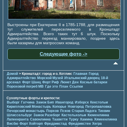
Выстроены при Екатерине II в 1785-1788, для размещения
тут служителей переселяемого в Кронштадт
Адмиралтейства. Всего таких тут 6 штук. Поскольку
Адмиралтейство переезд манкировало, позднее здесь
были казармы для матросских команд.
Следующее фото ->
Домой
> Кронштадт: город и о. Котлин:
Главная
Город
Адмиралтейство
Морской Музей
Итальянский дворец
18-й
арсенал
Форт Шанц
Форт Риф
Люнет Ден
Косные батареи
Пороховой погреб МВ
Где это
План
Ссылки
Сухопутные форты и крепости:
Выборг
Гатчина
Замок Бип
Ивангород
Изборск
Кексгольм
Кирилловский Монастырь
Копорье
Новгород
Петропавловка
Печорcкий монастырь
Порхов
Псков
Старая Ладога
Тихвин
Шлиссельбург
Замок Разеборг
Кастельхольм
Кюменлинна
Лапеенранта
Савонлинна
Тааветти
Турку
Хамина
Хямеенлинна
Висбю
Форт Хойторп
Фредрикстад
Фредрикстен
Хегра