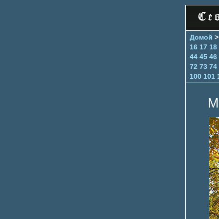
Домой
16
17
18
44
45
46
72
73
74
100
101
М