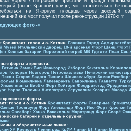
бора морем к Петровской пристани и пройдя пешочком
мецкой (ныне Красной) улице, мог относительно безопа
ребраться на Якорную площадь через доковый овр
нешний вид мост получил после реконструкции 1970-х гг.
едующее фото ->
> Кронштадт: город и о. Котлин:
Главная
Город
Адмиралтейс
й Музей
Итальянский дворец
18-й арсенал
Форт Шанц
Форт 
Ден
Косные батареи
Пороховой погреб МВ
Где это
План
Ссы
тные форты и крепости:
Гатчина
Замок Бип
Ивангород
Изборск
Кексгольм
Кириллов
ырь
Копорье
Новгород
Петропавловка
Печорcкий монастыр
Псков
Старая Ладога
Тихвин
Шлиссельбург
Замок Разеборг
ьхольм
Кюменлинна
Лапеенранта
Савонлинна
Тааветти
Турку
Хямеенлинна
Висбю
Форт Хойторп
Фредрикстад
Фредрикст
ург
Нарва
Таллинн
Антипатрис
Иерусалим
Кесария
Масада
е крепости и форты:
дт: город и о. Котлин
Кронштадт: форты Северные
Кронштад
 Южные
Тронгзунд
Форт Александр
Форт Ино
Форт Красная Г
ольм
Свеаборг
Ханко
Ваксхольм
Марстранд
Форт Сиарё
Оск
ерийские батареи и отдельные орудия:
ёмсо
айоны и оборонительные линии:
ский УР
Крепость Ленинград
КрУР
Линия ВТ
Линия Маннерге