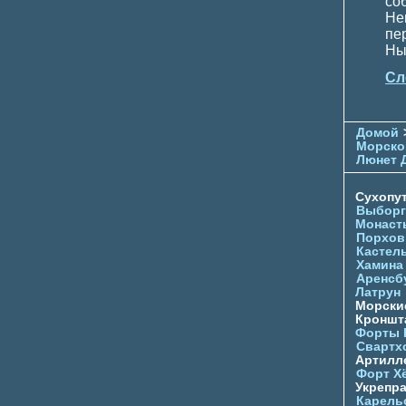
со
Не
пе
Ны
Сл
Домой
Морско
Люнет 
Сухопу
Выборг
Монаст
Порхов
Кастел
Хамина
Аренсб
Латрун
Морски
Кроншта
Форты
Свартх
Артилл
Форт Х
Укрепр
Карель