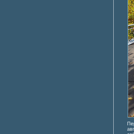
Пе
ав