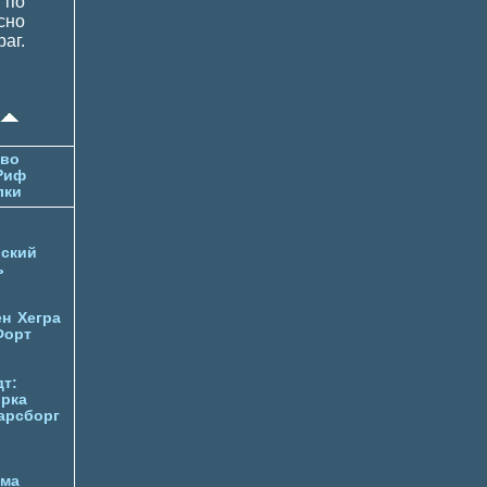
 по
сно
аг.
тво
Риф
лки
ский
ь
ен
Хегра
Форт
т:
орка
арсборг
йма