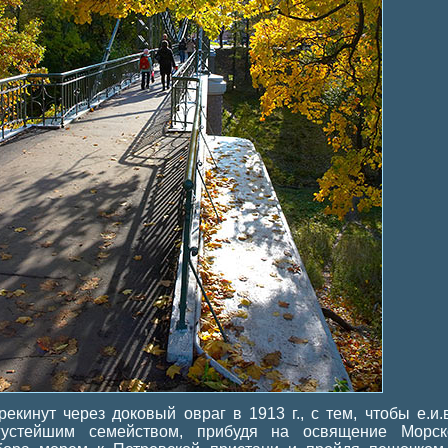
рекинут через доковый овраг в 1913 г., с тем, чтобы е.и.в
густейшим семейством, прибудя на освящение Морск