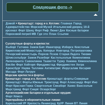
Следующее фото ->
Домой
> Кронштадт: город и о. Котлин:
Главная
Город
Адмиралтейство
Морской Музей
Итальянский дворец
18-й
арсенал
Форт Шанц
Форт Риф
Люнет Ден
Косные батареи
Пороховой погреб МВ
Где это
План
Ссылки
Сухопутные форты и крепости:
Выборг
Гатчина
Замок Бип
Ивангород
Изборск
Кексгольм
Кирилловский Монастырь
Копорье
Новгород
Петропавловка
Печорcкий монастырь
Порхов
Псков
Старая Ладога
Тихвин
Шлиссельбург
Замок Разеборг
Кастельхольм
Кюменлинна
Лапеенранта
Савонлинна
Тааветти
Турку
Хамина
Хямеенлинна
Висбю
Форт Хойторп
Фредрикстад
Фредрикстен
Хегра
Аренсбург
Нарва
Таллинн
Антипатрис
Иерусалим
Кесария
Масада
Форт Латрун
Морские крепости и форты:
Кронштадт: город и о. Котлин
Кронштадт: форты Северные
Кронштадт: Форты Южные
Тронгзунд
Форт Александр
Форт Ино
Форт Красная Горка
Свартхольм
Свеаборг
Ханко
Ваксхольм
Марстранд
Форт Сиарё
Оскарсборг
Артиллерийские батареи и отдельные орудия:
Форт Хёмсо
Укрепрайоны и оборонительные линии:
Карельский УР
Крепость Ленинград
КрУР
Линия ВТ
Линия