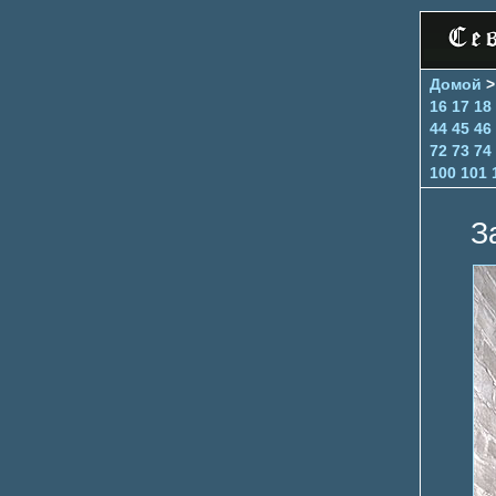
Домой
16
17
18
44
45
46
72
73
74
100
101
З