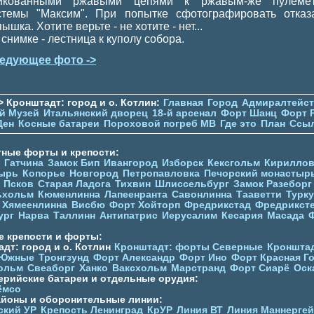
икованными ржавыми цепями к ржавым-же пулемё
стемы "Максим". При попытке сфотографировать отказ
ышка. Хотите верьте - не хотите - нет...
 снимке - лестница к куполу собора.
едующее фото ->
> Кронштадт: город и о. Котлин:
Главная
Город
Адмиралтейс
й Музей
Итальянский дворец
18-й арсенал
Форт Шанц
Форт 
Ден
Косные батареи
Пороховой погреб МВ
Где это
План
Ссы
тные форты и крепости:
Гатчина
Замок Бип
Ивангород
Изборск
Кексгольм
Кириллов
ырь
Копорье
Новгород
Петропавловка
Печорcкий монастыр
Псков
Старая Ладога
Тихвин
Шлиссельбург
Замок Разеборг
ьхольм
Кюменлинна
Лапеенранта
Савонлинна
Тааветти
Турку
Хямеенлинна
Висбю
Форт Хойторп
Фредрикстад
Фредрикст
ург
Нарва
Таллинн
Антипатрис
Иерусалим
Кесария
Масада
е крепости и форты:
дт: город и о. Котлин
Кронштадт: форты Северные
Кронштад
 Южные
Тронгзунд
Форт Александр
Форт Ино
Форт Красная Г
ольм
Свеаборг
Ханко
Ваксхольм
Марстранд
Форт Сиарё
Оск
ерийские батареи и отдельные орудия:
ёмсо
айоны и оборонительные линии:
ский УР
Крепость Ленинград
КрУР
Линия ВТ
Линия Маннерге