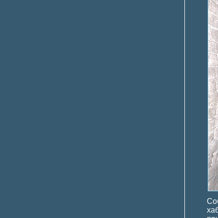
Со
ха