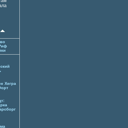
там
ала
тво
Риф
лки
ский
ь
ен
Хегра
Форт
т:
орка
арсборг
йма