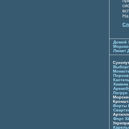
пр
си
всп
На
Сл
Домой
Морско
Люнет 
Сухопу
Выборг
Монаст
Порхов
Кастел
Хамина
Аренсб
Латрун
Морски
Кроншта
Форты
Свартх
Артилл
Форт Х
Укрепр
Карель