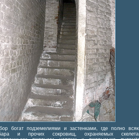
бор богат подземелиями и застенками, где полно всяк
бара и прочих сокровищ, охраняемых скелета