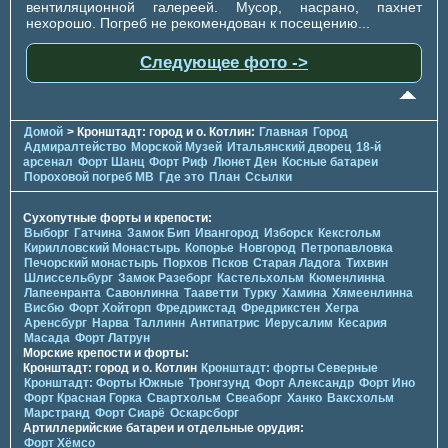
вентиляционной галереей. Мусор, насрано, пахнет
нехорошо. Погреб не рекомендован к посещению...
Следующее фото ->
Домой
> Кронштадт: город и о. Котлин:
Главная
Город
Адмиралтейство
Морской Музей
Итальянский дворец
18-й
арсенал
Форт Шанц
Форт Риф
Люнет Ден
Косные батареи
Пороховой погреб МВ
Где это
План
Ссылки
Сухопутные форты и крепости:
Выборг
Гатчина
Замок Бип
Ивангород
Изборск
Кексгольм
Кирилловский Монастырь
Копорье
Новгород
Петропавловка
Печорcкий монастырь
Порхов
Псков
Старая Ладога
Тихвин
Шлиссельбург
Замок Разеборг
Кастельхольм
Кюменлинна
Лапеенранта
Савонлинна
Тааветти
Турку
Хамина
Хямеенлинна
Висбю
Форт Хойторп
Фредрикстад
Фредрикстен
Хегра
Аренсбург
Нарва
Таллинн
Антипатрис
Иерусалим
Кесария
Масада
Форт Латрун
Морские крепости и форты:
Кронштадт: город и о. Котлин
Кронштадт: форты Северные
Кронштадт: Форты Южные
Тронгзунд
Форт Александр
Форт Ино
Форт Красная Горка
Свартхольм
Свеаборг
Ханко
Ваксхольм
Марстранд
Форт Сиарё
Оскарсборг
Артиллерийские батареи и отдельные орудия:
Форт Хёмсо