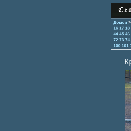
Домой
16
17
18
44
45
46
72
73
74
100
101
К