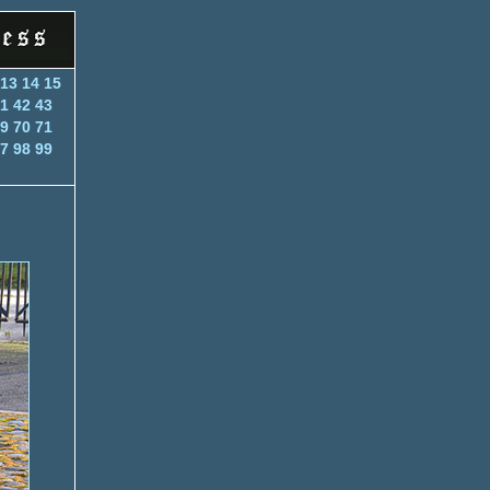
13
14
15
1
42
43
9
70
71
7
98
99