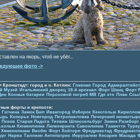
тавлен на якорь, чтоб не убёг...
едующее фото ->
> Кронштадт: город и о. Котлин:
Главная
Город
Адмиралтейс
й Музей
Итальянский дворец
18-й арсенал
Форт Шанц
Форт 
Ден
Косные батареи
Пороховой погреб МВ
Где это
План
Ссы
тные форты и крепости:
Гатчина
Замок Бип
Ивангород
Изборск
Кексгольм
Кириллов
ырь
Копорье
Новгород
Петропавловка
Печорcкий монастыр
Псков
Старая Ладога
Тихвин
Шлиссельбург
Замок Разеборг
ьхольм
Кюменлинна
Лапеенранта
Савонлинна
Тааветти
Турку
Хямеенлинна
Висбю
Форт Хойторп
Фредрикстад
Фредрикст
ург
Нарва
Таллинн
Антипатрис
Иерусалим
Кесария
Масада