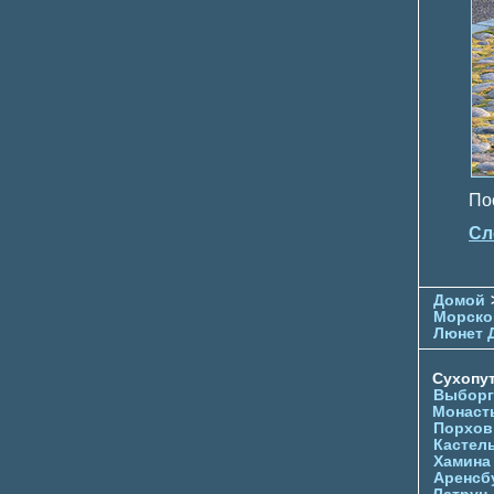
Пос
Сл
Домой
Морско
Люнет 
Сухопу
Выборг
Монаст
Порхов
Кастел
Хамина
Аренсб