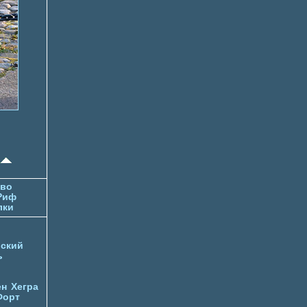
тво
Риф
лки
ский
ь
ен
Хегра
Форт