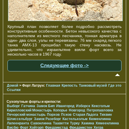
Крупный план позволяет более подробно рассмотреть
конструктивные особенности. Бетон невысокого качества с
наполнителем из местного песчаника, тонкая арматура в
один- два слоя, узлы не перевязаны. 76 мм снаряд легкого
танка AMX-13 прошибал такую стену насквозь. Не
удивительно, что израильтяне взяли форт всего за
несколько часов в 1967 году.
Следующее фото ->
Домой
> Форт Латрун:
Главная
Крепость
Танковый музей
Где это
Ссылки
Сухопутные форты и крепости:
Выборг
Гатчина
Замок Бип
Ивангород
Изборск
Кексгольм
Кирилловский Монастырь
Копорье
Новгород
Петропавловка
Печорcкий монастырь
Порхов
Псков
Старая Ладога
Тихвин
Шлиссельбург
Замок Разеборг
Кастельхольм
Кюменлинна
Лапеенранта
Савонлинна
Тааветти
Турку
Хамина
Хямеенлинна
Висбю
Форт Хойторп
Фредрикстад
Фредрикстен
Хегра