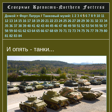
Домой
>
Форт Латрун
/
Танковый музей
:
1
2
3
4
5
6
7
8
9
10
11
12
13
14
15
16
17
18
19
20
21
22
23
24
25
26
27
28
29
30
31
32
33
34
35
36
37
38
39
40
41
42
43
44
45
46
47
48
49
50
51
52
53
54
55
56
57
58
59
60
61
62
63
64
65
66
67
68
69
70
71
72
73
74
75
76
77
78
79
80
81
82
83
84
И опять - танки...