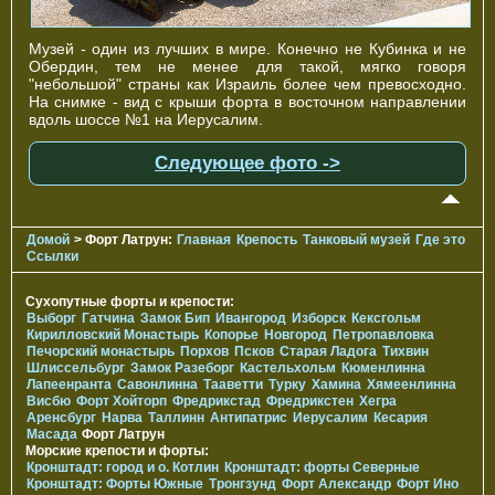
Музей - один из лучших в мире. Конечно не Кубинка и не
Обердин, тем не менее для такой, мягко говоря
"небольшой" страны как Израиль более чем превосходно.
На снимке - вид с крыши форта в восточном направлении
вдоль шоссе №1 на Иерусалим.
Следующее фото ->
Домой
> Форт Латрун:
Главная
Крепость
Танковый музей
Где это
Ссылки
Сухопутные форты и крепости:
Выборг
Гатчина
Замок Бип
Ивангород
Изборск
Кексгольм
Кирилловский Монастырь
Копорье
Новгород
Петропавловка
Печорcкий монастырь
Порхов
Псков
Старая Ладога
Тихвин
Шлиссельбург
Замок Разеборг
Кастельхольм
Кюменлинна
Лапеенранта
Савонлинна
Тааветти
Турку
Хамина
Хямеенлинна
Висбю
Форт Хойторп
Фредрикстад
Фредрикстен
Хегра
Аренсбург
Нарва
Таллинн
Антипатрис
Иерусалим
Кесария
Масада
Форт Латрун
Морские крепости и форты:
Кронштадт: город и о. Котлин
Кронштадт: форты Северные
Кронштадт: Форты Южные
Тронгзунд
Форт Александр
Форт Ино