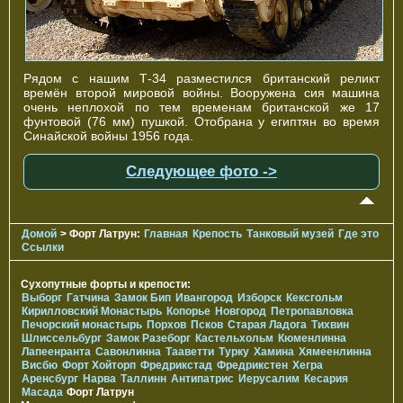
Рядом с нашим Т-34 разместился британский реликт
времён второй мировой войны. Вооружена сия машина
очень неплохой по тем временам британской же 17
фунтовой (76 мм) пушкой. Отобрана у египтян во время
Синайской войны 1956 года.
Следующее фото ->
Домой
> Форт Латрун:
Главная
Крепость
Танковый музей
Где это
Ссылки
Сухопутные форты и крепости:
Выборг
Гатчина
Замок Бип
Ивангород
Изборск
Кексгольм
Кирилловский Монастырь
Копорье
Новгород
Петропавловка
Печорcкий монастырь
Порхов
Псков
Старая Ладога
Тихвин
Шлиссельбург
Замок Разеборг
Кастельхольм
Кюменлинна
Лапеенранта
Савонлинна
Тааветти
Турку
Хамина
Хямеенлинна
Висбю
Форт Хойторп
Фредрикстад
Фредрикстен
Хегра
Аренсбург
Нарва
Таллинн
Антипатрис
Иерусалим
Кесария
Масада
Форт Латрун