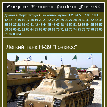
Домой
>
Форт Латрун
/
Танковый музей
:
1
2
3
4
5
6
7
8
9
10
11
12
13
14
15
16
17
18
19
20
21
22
23
24
25
26
27
28
29
30
31
32
33
34
35
36
37
38
39
40
41
42
43
44
45
46
47
48
49
50
51
52
53
54
55
56
57
58
59
60
61
62
63
64
65
66
67
68
69
70
71
72
73
74
75
76
77
78
79
80
81
82
83
84
Лёгкий танк H-39 "Гочкисс"