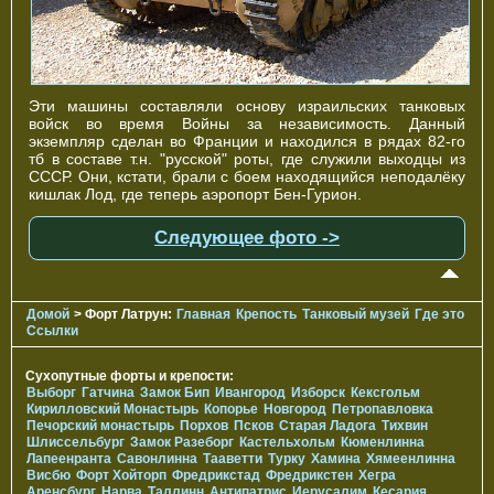
Эти машины составляли основу израильских танковых
войск во время Войны за независимость. Данный
экземпляр сделан во Франции и находился в рядах 82-го
тб в составе т.н. "русской" роты, где служили выходцы из
СССР. Они, кстати, брали с боем находящийся неподалёку
кишлак Лод, где теперь аэропорт Бен-Гурион.
Следующее фото ->
Домой
> Форт Латрун:
Главная
Крепость
Танковый музей
Где это
Ссылки
Сухопутные форты и крепости:
Выборг
Гатчина
Замок Бип
Ивангород
Изборск
Кексгольм
Кирилловский Монастырь
Копорье
Новгород
Петропавловка
Печорcкий монастырь
Порхов
Псков
Старая Ладога
Тихвин
Шлиссельбург
Замок Разеборг
Кастельхольм
Кюменлинна
Лапеенранта
Савонлинна
Тааветти
Турку
Хамина
Хямеенлинна
Висбю
Форт Хойторп
Фредрикстад
Фредрикстен
Хегра
Аренсбург
Нарва
Таллинн
Антипатрис
Иерусалим
Кесария