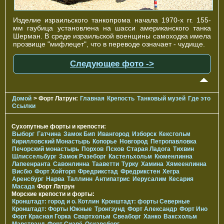
Изделие израильского танкопрома начала 1970-х гг. 155-
мм гаубица установлена на шасси американского танка
Шерман. В среде израильской военщины самоходка имела
прозвище "мифлецет", что в переводе означает - чудище.
Следующее фото ->
Домой
> Форт Латрун:
Главная
Крепость
Танковый музей
Где это
Ссылки
Сухопутные форты и крепости:
Выборг
Гатчина
Замок Бип
Ивангород
Изборск
Кексгольм
Кирилловский Монастырь
Копорье
Новгород
Петропавловка
Печорcкий монастырь
Порхов
Псков
Старая Ладога
Тихвин
Шлиссельбург
Замок Разеборг
Кастельхольм
Кюменлинна
Лапеенранта
Савонлинна
Тааветти
Турку
Хамина
Хямеенлинна
Висбю
Форт Хойторп
Фредрикстад
Фредрикстен
Хегра
Аренсбург
Нарва
Таллинн
Антипатрис
Иерусалим
Кесария
Масада
Форт Латрун
Морские крепости и форты:
Кронштадт: город и о. Котлин
Кронштадт: форты Северные
Кронштадт: Форты Южные
Тронгзунд
Форт Александр
Форт Ино
Форт Красная Горка
Свартхольм
Свеаборг
Ханко
Ваксхольм
Марстранд
Форт Сиарё
Оскарсборг