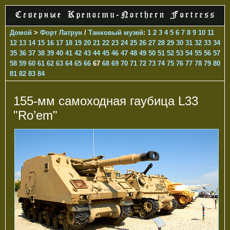
Домой
>
Форт Латрун
/
Танковый музей
:
1
2
3
4
5
6
7
8
9
10
11
12
13
14
15
16
17
18
19
20
21
22
23
24
25
26
27
28
29
30
31
32
33
34
35
36
37
38
39
40
41
42
43
44
45
46
47
48
49
50
51
52
53
54
55
56
57
58
59
60
61
62
63
64
65
66
67
68
69
70
71
72
73
74
75
76
77
78
79
80
81
82
83
84
155-мм самоходная гаубица L33
"Ro’em"