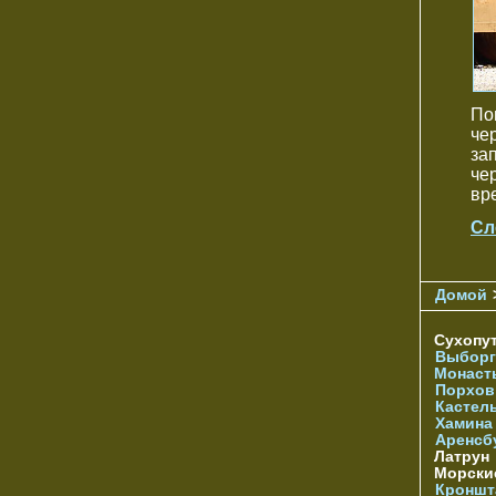
По
че
за
че
вр
Сл
Домой
Сухопу
Выборг
Монаст
Порхов
Кастел
Хамина
Аренсб
Латрун
Морски
Кроншта