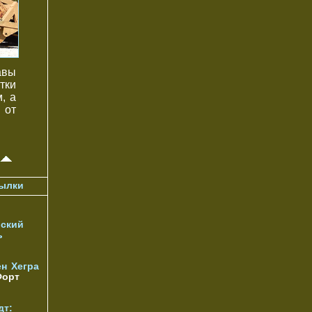
авы
тки
, а
 от
ылки
ский
ь
ен
Хегра
орт
дт: