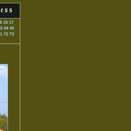
5
16
17
3
44
45
1
72
73