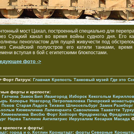
нтонный мост Цахал, построенный специально для перепр
рез Суэцкий канал во время войны судного дня. Его ка
полнены пенопластом для пущей живучести под обстрелом
рез Синайский полуостров его катили танками, время
емени вступая в бой с египетскими блокпостами.
едующее фото ->
> Форт Латрун:
Главная
Крепость
Танковый музей
Где это
Сс
тные форты и крепости:
Гатчина
Замок Бип
Ивангород
Изборск
Кексгольм
Кириллов
ырь
Копорье
Новгород
Петропавловка
Печорcкий монастыр
Псков
Старая Ладога
Тихвин
Шлиссельбург
Замок Разеборг
ьхольм
Кюменлинна
Лапеенранта
Савонлинна
Тааветти
Турку
Хямеенлинна
Висбю
Форт Хойторп
Фредрикстад
Фредрикст
ург
Нарва
Таллинн
Антипатрис
Иерусалим
Кесария
Масада
Ф
е крепости и форты:
дт: город и о. Котлин
Кронштадт: форты Северные
Кроншта