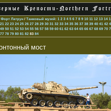
>
Форт Латрун
/
Танковый музей
:
1
2
3
4
5
6
7
8
9
10
11
12
13
14
1
21
22
23
24
25
26
27
28
29
30
31
32
33
34
35
36
37
38
39
40
41
42
4
49
50
51
52
53
54
55
56
57
58
59
60
61
62
63
64
65
66
67
68
69
70
7
77
78
79
80
81
82
83
84
онтонный мост