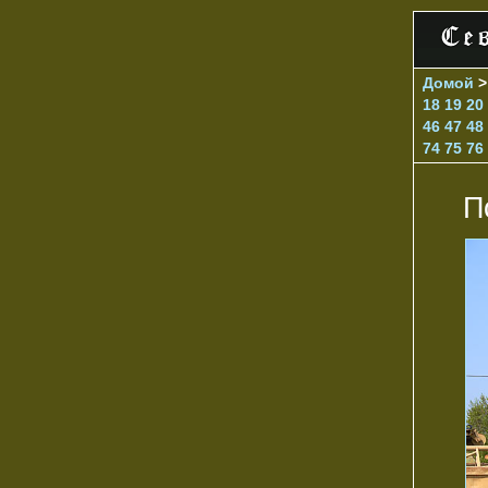
Домой
18
19
20
46
47
48
74
75
76
П