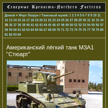
Домой
>
Форт Латрун
/
Танковый музей
:
1
2
3
4
5
6
7
8
9
10
11
12
13
14
15
16
17
18
19
20
21
22
23
24
25
26
27
28
29
30
31
32
33
34
35
36
37
38
39
40
41
42
43
44
45
46
47
48
49
50
51
52
53
54
55
56
57
58
59
60
61
62
63
64
65
66
67
68
69
70
71
72
73
74
75
76
77
78
79
80
81
82
83
84
Американский лёгкий танк M3A1
"Стюарт"