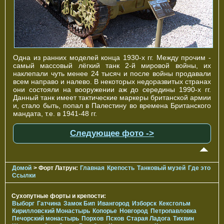
Одна из ранних моделей конца 1930-х гг. Между прочим -
самый массовый лёгкий танк 2-й мировой войны, их
наклепали чуть менее 24 тысяч и после войны продавали
всем направо и налево. В некоторых недоразвитых странах
они состояли на вооружении аж до середины 1990-х гг.
Данный танк имеет тактические маркеры британской армии
и, стало быть, попал в Палестину во времена Британского
мандата, т.е. в 1941-48 гг.
Следующее фото ->
Домой
> Форт Латрун:
Главная
Крепость
Танковый музей
Где это
Ссылки
Сухопутные форты и крепости:
Выборг
Гатчина
Замок Бип
Ивангород
Изборск
Кексгольм
Кирилловский Монастырь
Копорье
Новгород
Петропавловка
Печорcкий монастырь
Порхов
Псков
Старая Ладога
Тихвин