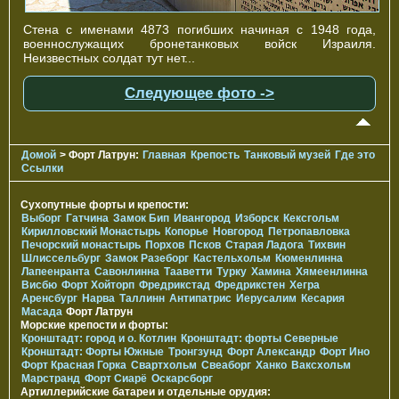
Стена с именами 4873 погибших начиная с 1948 года,
военнослужащих бронетанковых войск Израиля.
Неизвестных солдат тут нет...
Следующее фото ->
Домой
> Форт Латрун:
Главная
Крепость
Танковый музей
Где это
Ссылки
Сухопутные форты и крепости:
Выборг
Гатчина
Замок Бип
Ивангород
Изборск
Кексгольм
Кирилловский Монастырь
Копорье
Новгород
Петропавловка
Печорcкий монастырь
Порхов
Псков
Старая Ладога
Тихвин
Шлиссельбург
Замок Разеборг
Кастельхольм
Кюменлинна
Лапеенранта
Савонлинна
Тааветти
Турку
Хамина
Хямеенлинна
Висбю
Форт Хойторп
Фредрикстад
Фредрикстен
Хегра
Аренсбург
Нарва
Таллинн
Антипатрис
Иерусалим
Кесария
Масада
Форт Латрун
Морские крепости и форты:
Кронштадт: город и о. Котлин
Кронштадт: форты Северные
Кронштадт: Форты Южные
Тронгзунд
Форт Александр
Форт Ино
Форт Красная Горка
Свартхольм
Свеаборг
Ханко
Ваксхольм
Марстранд
Форт Сиарё
Оскарсборг
Артиллерийские батареи и отдельные орудия: