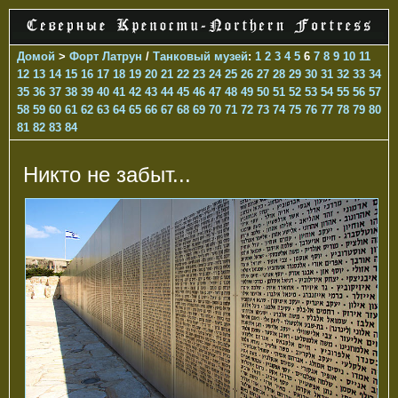
Домой
>
Форт Латрун
/
Танковый музей
:
1
2
3
4
5
6
7
8
9
10
11
12
13
14
15
16
17
18
19
20
21
22
23
24
25
26
27
28
29
30
31
32
33
34
35
36
37
38
39
40
41
42
43
44
45
46
47
48
49
50
51
52
53
54
55
56
57
58
59
60
61
62
63
64
65
66
67
68
69
70
71
72
73
74
75
76
77
78
79
80
81
82
83
84
Никто не забыт...