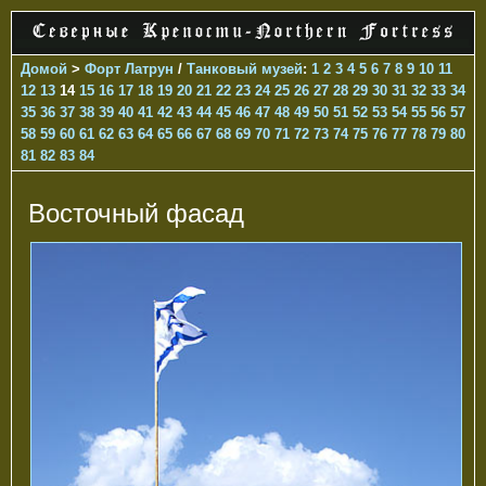
Домой
>
Форт Латрун
/
Танковый музей
:
1
2
3
4
5
6
7
8
9
10
11
12
13
14
15
16
17
18
19
20
21
22
23
24
25
26
27
28
29
30
31
32
33
34
35
36
37
38
39
40
41
42
43
44
45
46
47
48
49
50
51
52
53
54
55
56
57
58
59
60
61
62
63
64
65
66
67
68
69
70
71
72
73
74
75
76
77
78
79
80
81
82
83
84
Восточный фасад