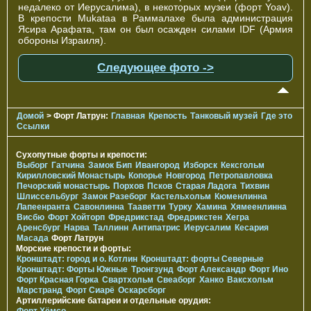
недалеко от Иерусалима), в некоторых музеи (форт Yoav).
В крепости Mukataa в Раммалахе была администрация
Ясира Арафата, там он был осажден силами IDF (Армия
обороны Израиля).
Следующее фото ->
Домой
> Форт Латрун:
Главная
Крепость
Танковый музей
Где это
Ссылки
Сухопутные форты и крепости:
Выборг
Гатчина
Замок Бип
Ивангород
Изборск
Кексгольм
Кирилловский Монастырь
Копорье
Новгород
Петропавловка
Печорcкий монастырь
Порхов
Псков
Старая Ладога
Тихвин
Шлиссельбург
Замок Разеборг
Кастельхольм
Кюменлинна
Лапеенранта
Савонлинна
Тааветти
Турку
Хамина
Хямеенлинна
Висбю
Форт Хойторп
Фредрикстад
Фредрикстен
Хегра
Аренсбург
Нарва
Таллинн
Антипатрис
Иерусалим
Кесария
Масада
Форт Латрун
Морские крепости и форты:
Кронштадт: город и о. Котлин
Кронштадт: форты Северные
Кронштадт: Форты Южные
Тронгзунд
Форт Александр
Форт Ино
Форт Красная Горка
Свартхольм
Свеаборг
Ханко
Ваксхольм
Марстранд
Форт Сиарё
Оскарсборг
Артиллерийские батареи и отдельные орудия: