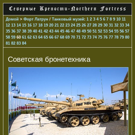
Домой
>
Форт Латрун
/
Танковый музей
:
1
2
3
4
5
6
7
8
9
10
11
12
13
14
15
16
17
18
19
20
21
22
23
24
25
26
27
28
29
30
31
32
33
34
35
36
37
38
39
40
41
42
43
44
45
46
47
48
49
50
51
52
53
54
55
56
57
58
59
60
61
62
63
64
65
66
67
68
69
70
71
72
73
74
75
76
77
78
79
80
81
82
83
84
Советская бронетехника