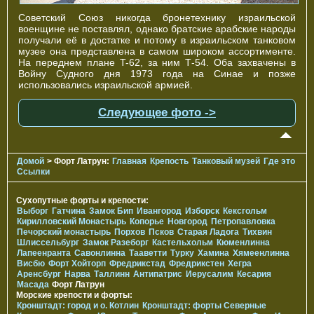
Советский Союз никогда бронетехнику израильской
военщине не поставлял, однако братские арабские народы
получали её в достатке и потому в израильском танковом
музее она представлена в самом широком ассортименте.
На переднем плане T-62, за ним Т-54. Оба захвачены в
Войну Судного дня 1973 года на Синае и позже
использовались израильской армией.
Следующее фото ->
Домой
> Форт Латрун:
Главная
Крепость
Танковый музей
Где это
Ссылки
Сухопутные форты и крепости:
Выборг
Гатчина
Замок Бип
Ивангород
Изборск
Кексгольм
Кирилловский Монастырь
Копорье
Новгород
Петропавловка
Печорcкий монастырь
Порхов
Псков
Старая Ладога
Тихвин
Шлиссельбург
Замок Разеборг
Кастельхольм
Кюменлинна
Лапеенранта
Савонлинна
Тааветти
Турку
Хамина
Хямеенлинна
Висбю
Форт Хойторп
Фредрикстад
Фредрикстен
Хегра
Аренсбург
Нарва
Таллинн
Антипатрис
Иерусалим
Кесария
Масада
Форт Латрун
Морские крепости и форты:
Кронштадт: город и о. Котлин
Кронштадт: форты Северные