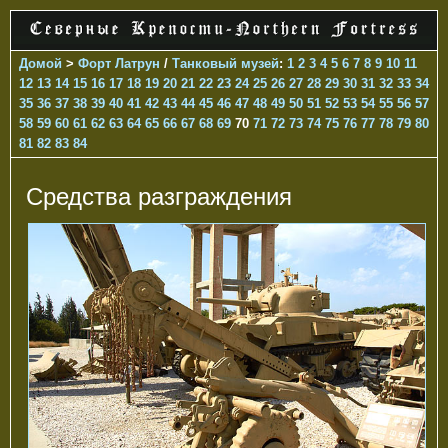
Домой
>
Форт Латрун
/
Танковый музей
:
1
2
3
4
5
6
7
8
9
10
11
12
13
14
15
16
17
18
19
20
21
22
23
24
25
26
27
28
29
30
31
32
33
34
35
36
37
38
39
40
41
42
43
44
45
46
47
48
49
50
51
52
53
54
55
56
57
58
59
60
61
62
63
64
65
66
67
68
69
70
71
72
73
74
75
76
77
78
79
80
81
82
83
84
Средства разграждения