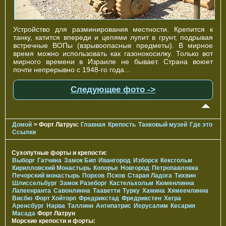
Устройство для разминирования местности. Крепится к
танку, катится впереди и цепями лупит в грунт, подрывая
встречные ВОПы (взрывоопасные предметы). В мирное
время можно использовать как газонокосилку. Только вот
мирного времени в Израиле не бывает. Страна воюет
почти непрерывно с 1948-го года...
Следующее фото ->
Домой
> Форт Латрун:
Главная
Крепость
Танковый музей
Где это
Ссылки
Сухопутные форты и крепости:
Выборг
Гатчина
Замок Бип
Ивангород
Изборск
Кексгольм
Кирилловский Монастырь
Копорье
Новгород
Петропавловка
Печорcкий монастырь
Порхов
Псков
Старая Ладога
Тихвин
Шлиссельбург
Замок Разеборг
Кастельхольм
Кюменлинна
Лапеенранта
Савонлинна
Тааветти
Турку
Хамина
Хямеенлинна
Висбю
Форт Хойторп
Фредрикстад
Фредрикстен
Хегра
Аренсбург
Нарва
Таллинн
Антипатрис
Иерусалим
Кесария
Масада
Форт Латрун
Морские крепости и форты: