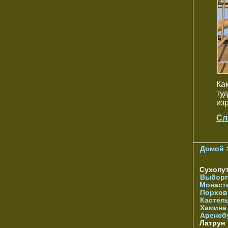
Ка
ту
из
Сл
Домой
Сухопу
Выборг
Монаст
Порхов
Кастел
Хамина
Аренсб
Латрун