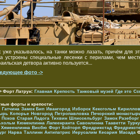
к уже указывалось, на танки можно лазать, причём для эт
да устроены специальные лесенки с перилами, чем мест
раильская детвора активно пользуется...
едующее фото ->
> Форт Латрун:
Главная
Крепость
Танковый музей
Где это
Сс
тные форты и крепости:
Гатчина
Замок Бип
Ивангород
Изборск
Кексгольм
Кириллов
ырь
Копорье
Новгород
Петропавловка
Печорcкий монастыр
Псков
Старая Ладога
Тихвин
Шлиссельбург
Замок Разеборг
ьхольм
Кюменлинна
Лапеенранта
Савонлинна
Тааветти
Турку
Хямеенлинна
Висбю
Форт Хойторп
Фредрикстад
Фредрикст
ург
Нарва
Таллинн
Антипатрис
Иерусалим
Кесария
Масада
Ф