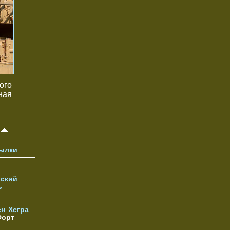
ого
ная
ылки
ский
ь
ен
Хегра
орт