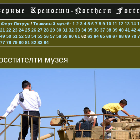
>
Форт Латрун
/
Танковый музей
:
1
2
3
4
5
6
7
8
9
10
11
12
13
14
1
21
22
23
24
25
26
27
28
29
30
31
32
33
34
35
36
37
38
39
40
41
42
4
49
50
51
52
53
54
55
56
57
58
59
60
61
62
63
64
65
66
67
68
69
70
7
77
78
79
80
81
82
83
84
осетителти музея