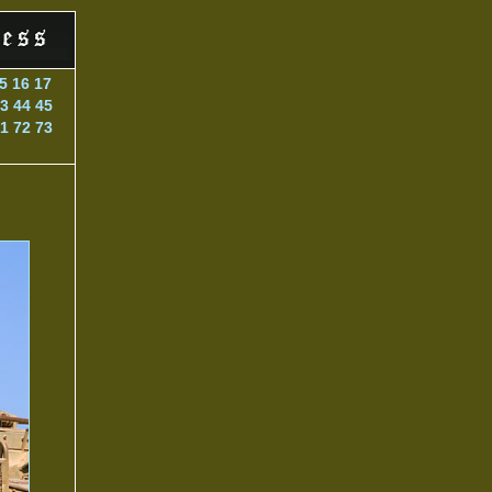
5
16
17
3
44
45
1
72
73