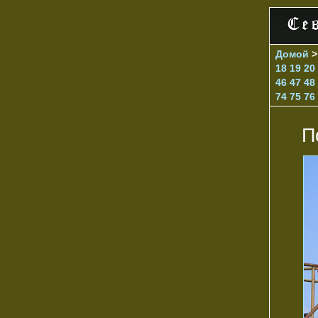
Домой
18
19
20
46
47
48
74
75
76
П