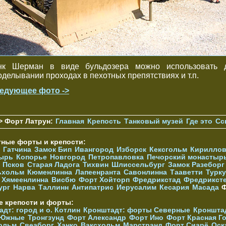
нк Шерман в виде бульдозера можно использовать 
оделывании проходах в пехотных препятствиях и т.п.
едующее фото ->
> Форт Латрун:
Главная
Крепость
Танковый музей
Где это
Сс
тные форты и крепости:
Гатчина
Замок Бип
Ивангород
Изборск
Кексгольм
Кириллов
ырь
Копорье
Новгород
Петропавловка
Печорcкий монастыр
Псков
Старая Ладога
Тихвин
Шлиссельбург
Замок Разеборг
ьхольм
Кюменлинна
Лапеенранта
Савонлинна
Тааветти
Турку
Хямеенлинна
Висбю
Форт Хойторп
Фредрикстад
Фредрикст
ург
Нарва
Таллинн
Антипатрис
Иерусалим
Кесария
Масада
Ф
е крепости и форты:
дт: город и о. Котлин
Кронштадт: форты Северные
Кроншта
 Южные
Тронгзунд
Форт Александр
Форт Ино
Форт Красная Г
ольм
Свеаборг
Ханко
Ваксхольм
Марстранд
Форт Сиарё
Оск