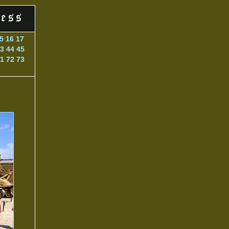
5
16
17
3
44
45
1
72
73