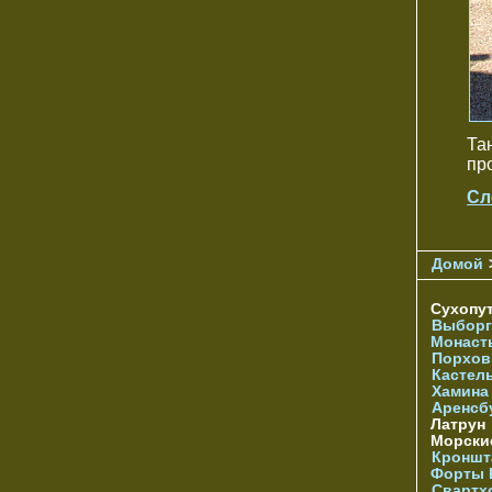
Та
пр
Сл
Домой
Сухопу
Выборг
Монаст
Порхов
Кастел
Хамина
Аренсб
Латрун
Морски
Кроншта
Форты
Свартх