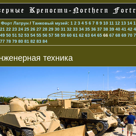
>
Форт Латрун
/
Танковый музей
:
1
2
3
4
5
6
7
8
9
10
11
12
13
14
1
21
22
23
24
25
26
27
28
29
30
31
32
33
34
35
36
37
38
39
40
41
42
4
49
50
51
52
53
54
55
56
57
58
59
60
61
62
63
64
65
66
67
68
69
70
7
77
78
79
80
81
82
83
84
нженерная техника