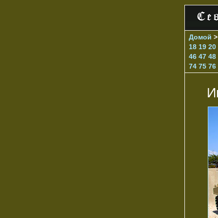
Домой
18
19
20
46
47
48
74
75
76
И