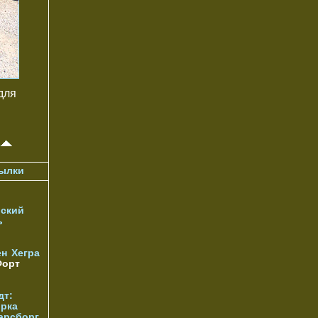
для
ылки
ский
ь
ен
Хегра
орт
дт:
орка
арсборг