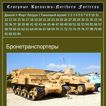
Домой
>
Форт Латрун
/
Танковый музей
:
1
2
3
4
5
6
7
8
9
10
11
12
13
14
15
16
17
18
19
20
21
22
23
24
25
26
27
28
29
30
31
32
33
34
35
36
37
38
39
40
41
42
43
44
45
46
47
48
49
50
51
52
53
54
55
56
57
58
59
60
61
62
63
64
65
66
67
68
69
70
71
72
73
74
75
76
77
78
79
80
81
82
83
84
Бронетранспортеры