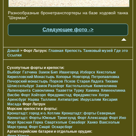
Разнообразные бронетранспортеры на базе ходовой танка
"Шерман".
Следующее фото ->
Домой
> Форт Латрун:
Главная
Крепость
Танковый музей
Где это
Ссылки
Сухопутные форты и крепости:
Выборг
Гатчина
Замок Бип
Ивангород
Изборск
Кексгольм
Кирилловский Монастырь
Копорье
Новгород
Петропавловка
Печорcкий монастырь
Порхов
Псков
Старая Ладога
Тихвин
Шлиссельбург
Замок Разеборг
Кастельхольм
Кюменлинна
Лапеенранта
Савонлинна
Тааветти
Турку
Хамина
Хямеенлинна
Висбю
Форт Хойторп
Фредрикстад
Фредрикстен
Хегра
Аренсбург
Нарва
Таллинн
Антипатрис
Иерусалим
Кесария
Масада
Форт Латрун
Морские крепости и форты:
Кронштадт: город и о. Котлин
Кронштадт: форты Северные
Кронштадт: Форты Южные
Тронгзунд
Форт Александр
Форт Ино
Форт Красная Горка
Свартхольм
Свеаборг
Ханко
Ваксхольм
Марстранд
Форт Сиарё
Оскарсборг
Артиллерийские батареи и отдельные орудия: